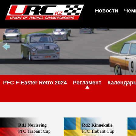
Новости
Чем
PFС F-Easter Retro 2024
Регламент
Календар
Rd1 Norisring
Rd2 Kinnekulle
PFC Trabant Cup
PFC Trabant Cup