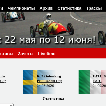
ти
Чемпионаты
Архив
Статистика
Трассы
ставы
Зачеты
Livetime
lle
Rd3 Gotenburg
EATC 2
 Cup
PFC Trabant Cup
EATC
24.08.2026
04.09.2
Статистика