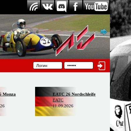
6 Monza
EATC 26 Nordschleife
EATC
026
11.09.2026