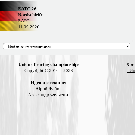
EATC 26
Nordschleife
EATC
11.09.2026
Union of racing championships
Хос
Copyright © 2010—2026
«Ин
Идея и создание:
Юрий Жабин
Александр Федченко