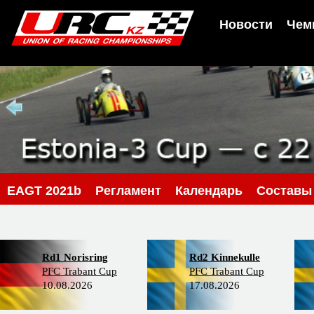
Новости
Чем
EAGT 2021b
Регламент
Календарь
Составы
Rd1 Norisring
Rd2 Kinnekulle
PFC Trabant Cup
PFC Trabant Cup
10.08.2026
17.08.2026