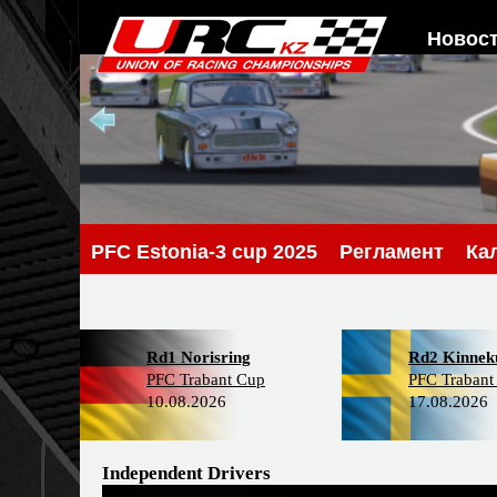
Новос
PFС Estonia-3 cup 2025
Регламент
Ка
Rd1 Norisring
Rd2 Kinneku
PFC Trabant Cup
PFC Trabant
10.08.2026
17.08.2026
Independent Drivers