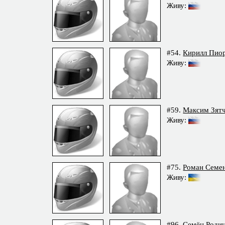
Живу:
#54.
Кирилл Пио
Живу:
#59.
Максим Зят
Живу:
#75.
Роман Семе
Живу:
#96.
Семён Роди