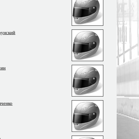
рунский
чин
нченко
н