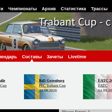
ти
Чемпионаты
Архив
Статистика
Трассы
лендарь
Составы
Зачеты
Livetime
lle
Rd3 Gotenburg
EATC 2
 Cup
PFC Trabant Cup
EATC
24.08.2026
04.09.2
Шасси: Estonia-3