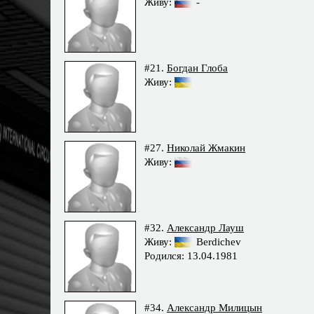
Живу:
-
#21.
Богдан Глоба
Живу:
#27.
Николай Жмакин
Живу:
#32.
Александр Лауш
Живу:
Berdichev
Родился: 13.04.1981
#34.
Александр Милицын