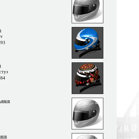
а
iv
993
н
стуз
984
ьяков
ков