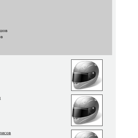
ашов
ов
н
рисов