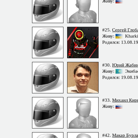
Живу:
#25.
Сергей Глоб
Живу:
Khark
Родился: 13.08.1
#30.
Юрий Жаби
Живу:
Экиба
Родился: 19.08.1
#33.
Михаил Кир
Живу:
#42.
Макар Бурла