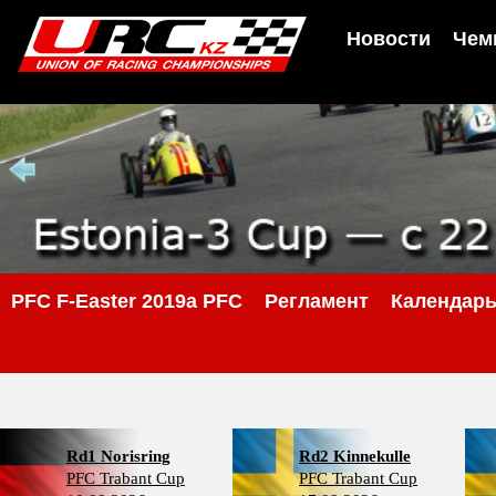
Новости
Чем
PFС F-Easter 2019a PFC
Регламент
Календар
Rd1 Norisring
Rd2 Kinnekulle
PFC Trabant Cup
PFC Trabant Cup