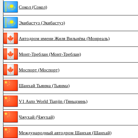
Сокол (Сокол)
Экибастуз (Экибастуз)
Автодром имени Жиля Вильнёва (Монреаль)
Монт-Треблан (Монт-Треблан)
Моспорт (Моспорт)
Шанхай Тьянма (Тьянма)
V1 Auto World Tianjin (Тяньцзинь)
Чжухай (Чжухай)
Международный автодром Шанхая (Шанхай)