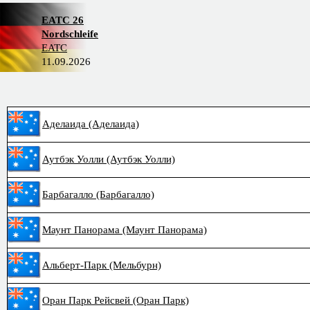
EATC 26
Nordschleife
EATC
11.09.2026
Аделаида (Аделаида)
Аутбэк Уолли (Аутбэк Уолли)
Барбагалло (Барбагалло)
Маунт Панорама (Маунт Панорама)
Альберт-Парк (Мельбурн)
Оран Парк Рейсвей (Оран Парк)