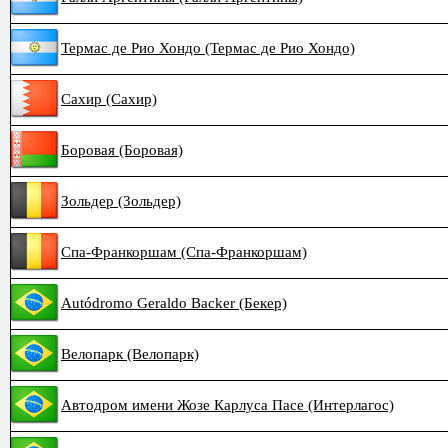
Термас де Рио Хондо (Термас де Рио Хондо)
Сахир (Сахир)
Боровая (Боровая)
Зольдер (Зольдер)
Спа-Франкоршам (Спа-Франкоршам)
Autódromo Geraldo Backer (Бекер)
Велопарк (Велопарк)
Автодром имени Жозе Карлуса Пасе (Интерлагос)