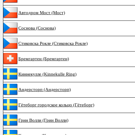
Автодром Мост (Мост)
Соснова (Соснова)
Стиковска Рокле (Стиковска Рокле)
Бремгартен (Бремгартен)
Киннекулле (Kinnekulle Ring)
Андерсторп (Андерсторп)
Гётеборг городское кольцо (Гётеборг)
Грин Волли (Грин Волли)