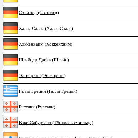
Солитюд (Солитюд)
Халле Саале (Халле Саале)
Хоккенхайм (Хоккенхайм)
Шляйцер Дрейк (Шляйц)
Эстенринг (Эстенринг)
Ралли Греции (Ралли Греции)
Рустави (Рустави)
Ваке-Сабуртало (Тбилисское кольцо)