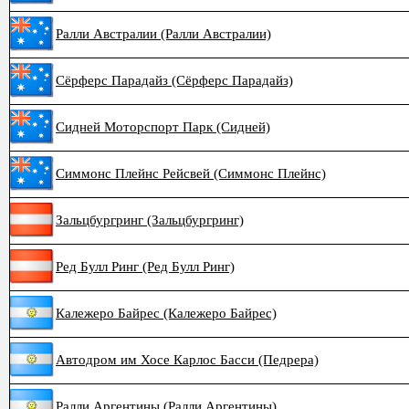
Ралли Австралии (Ралли Австралии)
Сёрферс Парадайз (Сёрферс Парадайз)
Сидней Моторспорт Парк (Сидней)
Симмонс Плейнс Рейсвей (Симмонс Плейнс)
Зальцбургринг (Зальцбургринг)
Ред Булл Ринг (Ред Булл Ринг)
Калежеро Байрес (Калежеро Байрес)
Автодром им Хосе Карлос Басси (Педрера)
Ралли Аргентины (Ралли Аргентины)