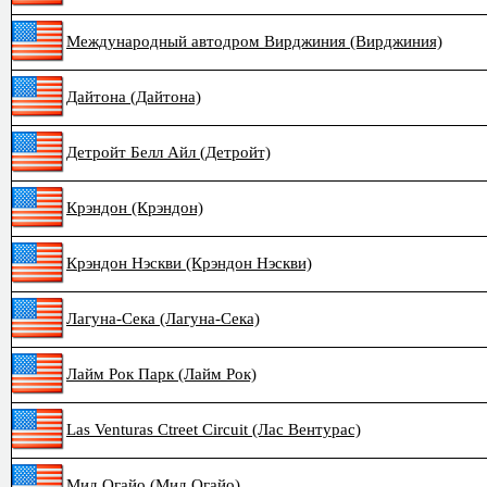
Международный автодром Вирджиния (Вирджиния)
Дайтона (Дайтона)
Детройт Белл Айл (Детройт)
Крэндон (Крэндон)
Крэндон Нэскви (Крэндон Нэскви)
Лагуна-Сека (Лагуна-Сека)
Лайм Рок Парк (Лайм Рок)
Las Venturas Ctreet Circuit (Лас Вентурас)
Мид Огайо (Мид Огайо)