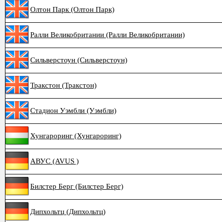
Олтон Парк (Олтон Парк)
Ралли Великобритании (Ралли Великобритании)
Сильверстоун (Сильверстоун)
Тракстон (Тракстон)
Стадион Уэмбли (Уэмбли)
Хунгароринг (Хунгароринг)
АВУС (AVUS )
Билстер Берг (Билстер Берг)
Дипхольтц (Дипхольтц)