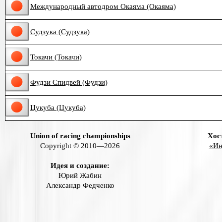
Международный автодром Окаяма (Окаяма)
Судзука (Судзука)
Токачи (Токачи)
Фудзи Спидвей (Фудзи)
Цукуба (Цукуба)
Union of racing championships
Хос
Copyright © 2010—2026
«Ин
Идея и создание:
Юрий Жабин
Александр Федченко