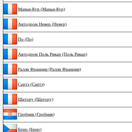
Маньи-Кур (Маньи-Кур)
Автодром Невер (Невер)
По (По)
Автодром Поль Рикар (Поль Рикар)
Ралли Франции (Ралли Франции)
Сартэ (Сартэ)
Шатору (Шатору)
Гробник (Гробник)
Брно (Брно)