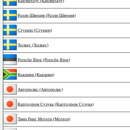
Карлштадт (Карлштадт)
Ралли Швеция (Ралли Швеция)
Стурюп (Стурюп)
Хольес (Хольес)
Porsche Ring (Porsche Ring)
Кьялами (Кьялами)
Автополис (Автополис)
Картодром Сузука (Картодром Сузука)
Твин Ринг Мотеги (Мотеги)