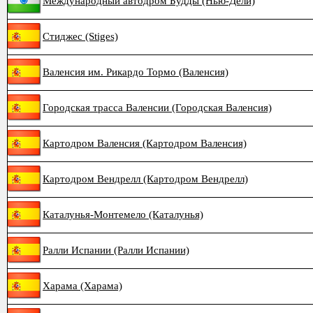
Международный автодром Будды (Нью-Дели)
Стиджес (Stiges)
Валенсия им. Рикардо Тормо (Валенсия)
Городская трасса Валенсии (Городская Валенсия)
Картодром Валенсия (Картодром Валенсия)
Картодром Вендрелл (Картодром Вендрелл)
Каталунья-Монтемело (Каталунья)
Ралли Испании (Ралли Испании)
Харама (Харама)