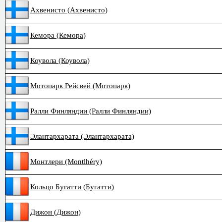
Ахвенисто (Ахвенисто)
Кемора (Кемора)
Коувола (Коувола)
Мотопарк Рейсвей (Мотопарк)
Ралли Финляндии (Ралли Финляндии)
Элантархарата (Элантархарата)
Монтлери (Montlhéry)
Кольцо Бугатти (Бугатти)
Дижон (Дижон)