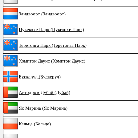
Зандвоорт (Зандвоорт)
Пукекохе Парк (Пукекохе Парк)
Теретонга Парк (Теретонга Парк)
Хэмптон Даунс (Хэмптон Даунс)
Бускеруд (Бускеруд)
Автодром Дубай (Дубай)
Яс Марина (Яс Марина)
Кельце (Кельце)