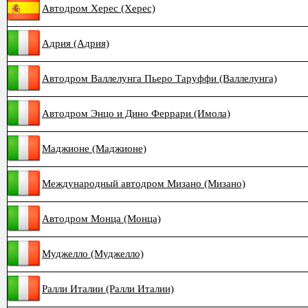
Автодром Херес (Херес)
Адрия (Адрия)
Автодром Валлелунга Пьеро Таруффи (Валлелунга)
Автодром Энцо и Дино Феррари (Имола)
Маджионе (Маджионе)
Международный автодром Мизано (Мизано)
Автодром Монца (Монца)
Муджелло (Муджелло)
Ралли Италии (Ралли Италии)