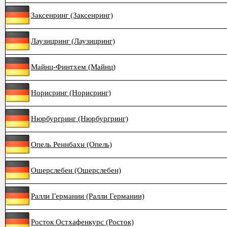
Заксенринг (Заксенринг)
Лаузицринг (Лаузицринг)
Майнц-Финтхем (Майнц)
Норисринг (Норисринг)
Нюрбургринг (Нюрбургринг)
Опель Реннбахн (Опель)
Ошерслебен (Ошерслебен)
Ралли Германии (Ралли Германии)
Росток Остхафенкурс (Росток)