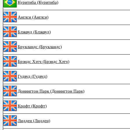
Куритиба (Куритиба)
Англси (Англси)
Блэквуд (Блэквуд)
Брукландс (Брукландс)
Брэндс Хэтч (Брэндс Хэтч)
Гудвуд (Гудвуд)
Донингтон Парк (Донингтон Парк)
Крофт (Крофт)
Лидден (Лидден)