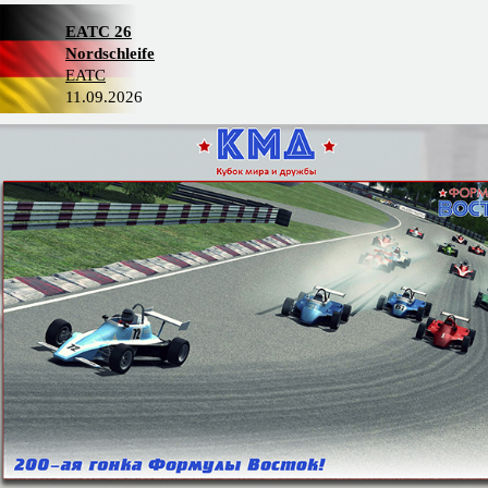
EATC 26
Nordschleife
EATC
11.09.2026