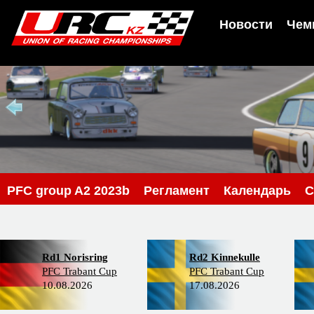
Новости
Чем
PFС group A2 2023b
Регламент
Календарь
С
Rd1 Norisring
Rd2 Kinnekulle
PFC Trabant Cup
PFC Trabant Cup
10.08.2026
17.08.2026