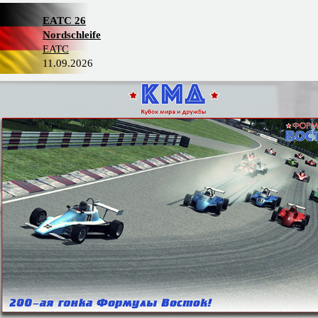
EATC 26
Nordschleife
EATC
11.09.2026