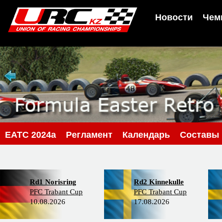
Новости
Чем
EATC 2024a
Регламент
Календарь
Составы
Rd1 Norisring
Rd2 Kinnekulle
PFC Trabant Cup
PFC Trabant Cup
10.08.2026
17.08.2026