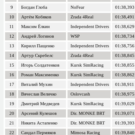
9
Богдан Глоба
NoFear
01:38,393
10
Артём Кобяков
Zrada 4Real
01:38,491
11
Максим Ёлкин
Independent Drivers
01:38,629
12
Андрей Логинов
WSP
01:38,734
13
Кирилл Пащенко
Independent Drivers
01:38,756
14
Артур Скребелс
Zrada 4Real
01:38,845
15
Игорь Солдатенков
Kursk SimRacing
01:38,855
16
Роман Максименко
Kursk SimRacing
01:38,862
17
Виталий Мухин
Independent Drivers
01:38,911
18
Вячеслав Величко
Oslovcash
01:38,975
19
Дмитрий Медведев
Kursk SimRacing
01:39,029
20
Арсений Кулешов
Dir. MONKE BRT
01:39,071
21
Никита Астапенко
Dir. MONKE BRT
01:39,393
22
Сандал Пермяков
Mimosa Racing
01:39,840