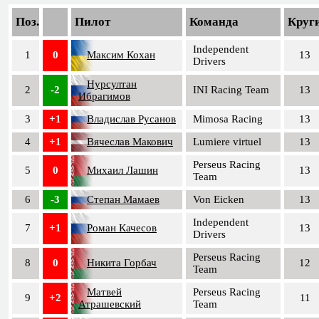
Поз.
Пилот
Команда
Круг
Independent
1
0
Максим Кохан
13
Drivers
Нурсултан
2
-2
INI Racing Team
13
Ибрагимов
3
+1
Владислав Русанов
Mimosa Racing
13
4
+1
Вячеслав Макович
Lumiere virtuel
13
Perseus Racing
5
0
Михаил Лашин
13
Team
6
-3
Степан Мамаев
Von Eicken
13
Independent
7
+1
Роман Качесов
13
Drivers
Perseus Racing
8
0
Никита Горбач
12
Team
Матвей
Perseus Racing
9
+2
11
Атрашевский
Team