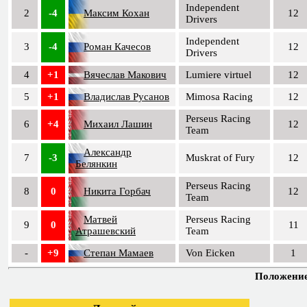
Independent
2
-4
Максим Кохан
12
Drivers
Independent
3
-4
Роман Качесов
12
Drivers
4
+1
Вячеслав Макович
Lumiere virtuel
12
5
+1
Владислав Русанов
Mimosa Racing
12
Perseus Racing
6
+4
Михаил Лашин
12
Team
Александр
7
-3
Muskrat of Fury
12
Белянкин
Perseus Racing
8
0
Никита Горбач
12
Team
Матвей
Perseus Racing
9
0
11
Атрашевский
Team
-
+9
Степан Мамаев
Von Eicken
1
Положение 