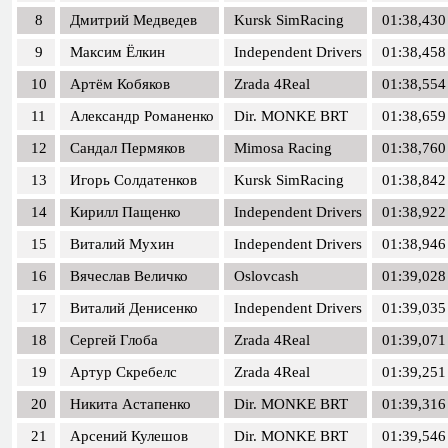
8
Дмитрий Медведев
Kursk SimRacing
01:38,430
9
Максим Ёлкин
Independent Drivers
01:38,458
10
Артём Кобяков
Zrada 4Real
01:38,554
11
Александр Романенко
Dir. MONKE BRT
01:38,659
12
Сандал Пермяков
Mimosa Racing
01:38,760
13
Игорь Солдатенков
Kursk SimRacing
01:38,842
14
Кирилл Пащенко
Independent Drivers
01:38,922
15
Виталий Мухин
Independent Drivers
01:38,946
16
Вячеслав Величко
Oslovcash
01:39,028
17
Виталий Денисенко
Independent Drivers
01:39,035
18
Сергей Глоба
Zrada 4Real
01:39,071
19
Артур Скребелс
Zrada 4Real
01:39,251
20
Никита Астапенко
Dir. MONKE BRT
01:39,316
21
Арсений Кулешов
Dir. MONKE BRT
01:39,546