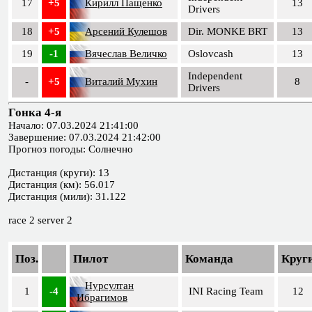
17
+5
Кирилл Пащенко
13
Drivers
18
+5
Арсений Кулешов
Dir. MONKE BRT
13
19
-1
Вячеслав Величко
Oslovcash
13
Independent
-
+5
Виталий Мухин
8
Drivers
Гонка 4-я
Начало: 07.03.2024 21:41:00
Завершение: 07.03.2024 21:42:00
Прогноз погоды: Солнечно
Дистанция (круги): 13
Дистанция (км): 56.017
Дистанция (мили): 31.122
race 2 server 2
Поз.
Пилот
Команда
Круг
Нурсултан
1
-4
INI Racing Team
12
Ибрагимов