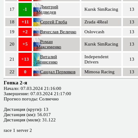
Дмитрий
17
-1
Kursk SimRacing
13
Медведев
18
+11
Сергей Глоба
Zrada 4Real
13
19
+2
Вячеслав Величко
Oslovcash
13
Роман
20
+5
Kursk SimRacing
13
Максименко
Виталий
Independent
21
+13
13
Денисенко
Drivers
22
0
Сандал Пермяков
Mimosa Racing
13
Гонка 2-я
Начало: 07.03.2024 21:16:00
Завершение: 07.03.2024 21:17:00
Прогноз погоды: Солнечно
Дистанция (круги): 13
Дистанция (км): 56.017
Дистанция (мили): 31.122
race 1 server 2