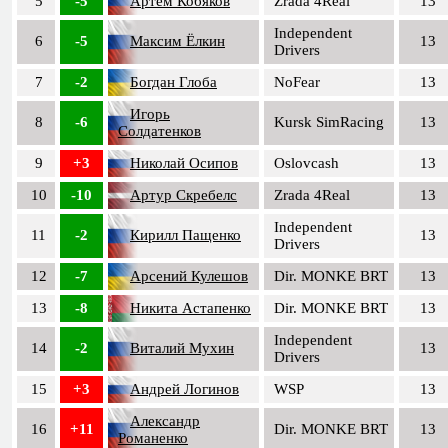
5
-5
Артём Кобяков
Zrada 4Real
13
Independent
6
-5
Максим Ёлкин
13
Drivers
7
-2
Богдан Глоба
NoFear
13
Игорь
8
-6
Kursk SimRacing
13
Солдатенков
9
+3
Николай Осипов
Oslovcash
13
10
-10
Артур Скребелс
Zrada 4Real
13
Independent
11
-2
Кирилл Пащенко
13
Drivers
12
-7
Арсений Кулешов
Dir. MONKE BRT
13
13
-8
Никита Астапенко
Dir. MONKE BRT
13
Independent
14
-2
Виталий Мухин
13
Drivers
15
+3
Андрей Логинов
WSP
13
Александр
16
+11
Dir. MONKE BRT
13
Романенко