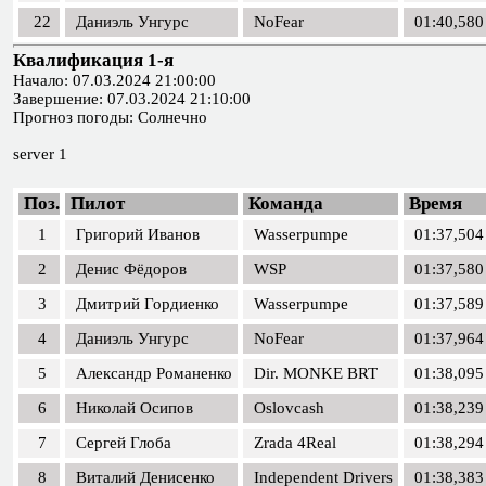
22
Даниэль Унгурс
NoFear
01:40,580
Квалификация 1-я
Начало: 07.03.2024 21:00:00
Завершение: 07.03.2024 21:10:00
Прогноз погоды: Солнечно
server 1
Поз.
Пилот
Команда
Время
1
Григорий Иванов
Wasserpumpe
01:37,504
2
Денис Фёдоров
WSP
01:37,580
3
Дмитрий Гордиенко
Wasserpumpe
01:37,589
4
Даниэль Унгурс
NoFear
01:37,964
5
Александр Романенко
Dir. MONKE BRT
01:38,095
6
Николай Осипов
Oslovcash
01:38,239
7
Сергей Глоба
Zrada 4Real
01:38,294
8
Виталий Денисенко
Independent Drivers
01:38,383