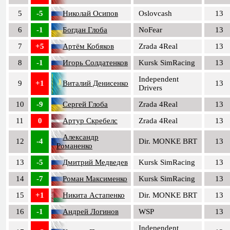
5
-5
Николай Осипов
Oslovcash
13
6
-1
Богдан Глоба
NoFear
13
7
+5
Артём Кобяков
Zrada 4Real
13
8
-1
Игорь Солдатенков
Kursk SimRacing
13
Independent
9
+1
Виталий Денисенко
13
Drivers
10
-9
Сергей Глоба
Zrada 4Real
13
11
0
Артур Скребелс
Zrada 4Real
13
Александр
12
-4
Dir. MONKE BRT
13
Романенко
13
-5
Дмитрий Медведев
Kursk SimRacing
13
14
-7
Роман Максименко
Kursk SimRacing
13
15
+1
Никита Астапенко
Dir. MONKE BRT
13
16
-1
Андрей Логинов
WSP
13
Independent