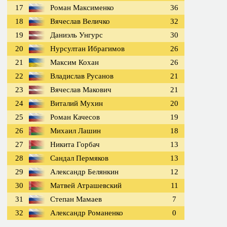
17
Роман Максименко
36
18
Вячеслав Величко
32
19
Даниэль Унгурс
30
20
Нурсултан Ибрагимов
26
21
Максим Кохан
26
22
Владислав Русанов
21
23
Вячеслав Макович
21
24
Виталий Мухин
20
25
Роман Качесов
19
26
Михаил Лашин
18
27
Никита Горбач
13
28
Сандал Пермяков
13
29
Александр Белянкин
12
30
Матвей Атрашевский
11
31
Степан Мамаев
7
32
Александр Романенко
0