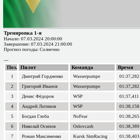
Тренировка 1-я
Начало: 07.03.2024 20:00:00
Завершение: 07.03.2024 21:00:00
Прогноз погоды: Солнечно
---
Поз.
Пилот
Команда
Время
1
Дмитрий Гордиенко
Wasserpumpe
01:37,282
2
Григорий Иванов
Wasserpumpe
01:37,282
3
Денис Фёдоров
WSP
01:37,411
4
Андрей Логинов
WSP
01:38,158
5
Богдан Глоба
NoFear
01:38,265
6
Николай Осипов
Oslovcash
01:38,389
7
Роман Максименко
Kursk SimRacing
01:38,403