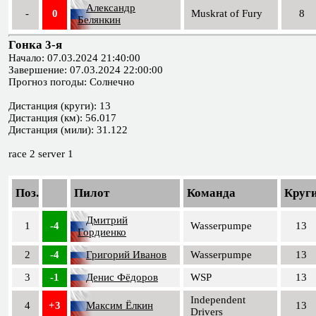
Александр
-
0
Muskrat of Fury
8
Белянкин
Гонка 3-я
Начало: 07.03.2024 21:40:00
Завершение: 07.03.2024 22:00:00
Прогноз погоды: Солнечно
Дистанция (круги): 13
Дистанция (км): 56.017
Дистанция (мили): 31.122
race 2 server 1
Поз.
Пилот
Команда
Круг
Дмитрий
1
-4
Wasserpumpe
13
Гордиенко
2
-4
Григорий Иванов
Wasserpumpe
13
3
-1
Денис Фёдоров
WSP
13
Independent
4
+3
Максим Ёлкин
13
Drivers