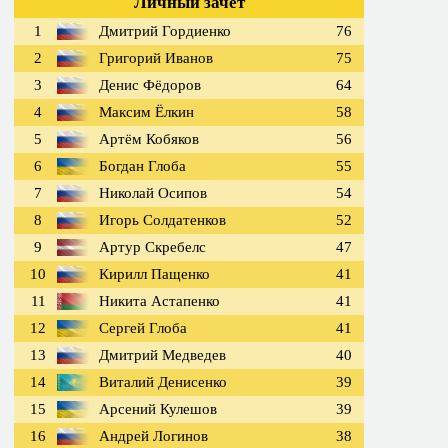
Личный зачет
1
Дмитрий Гордиенко
76
2
Григорий Иванов
75
3
Денис Фёдоров
64
4
Максим Ёлкин
58
5
Артём Кобяков
56
6
Богдан Глоба
55
7
Николай Осипов
54
8
Игорь Солдатенков
52
9
Артур Скребелс
47
10
Кирилл Пащенко
41
11
Никита Астапенко
41
12
Сергей Глоба
41
13
Дмитрий Медведев
40
14
Виталий Денисенко
39
15
Арсений Кулешов
39
16
Андрей Логинов
38