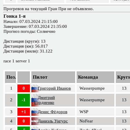
Прогревов на текущий Гран При не объявлено.
Гонка 1-я
Начало: 07.03.2024 21:15:00
Завершение: 07.03.2024 21:35:00
Прогноз погоды: Солнечно
Дистанция (круги): 13
Дистанция (км): 56.017
Дистанция (мили): 31.122
race 1 server 1
Поз.
Пилот
Команда
Круг
1
0
Григорий Иванов
Wasserpumpe
13
Дмитрий
2
-1
Wasserpumpe
13
Гордиенко
3
+1
Денис Фёдоров
WSP
13
4
0
Даниэль Унгурс
NoFear
13