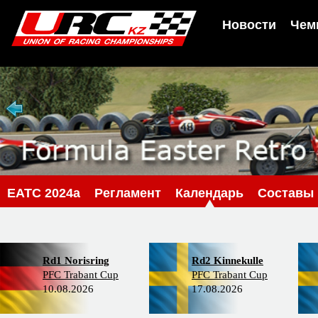
Новости
Чем
EATC 2024a
Регламент
Календарь
Составы
Rd1 Norisring
Rd2 Kinnekulle
PFC Trabant Cup
PFC Trabant Cup
10.08.2026
17.08.2026