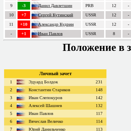
9
-3
Данил Давлетшин
PRB
12
-
10
+7
Сергей Кутинский
USSR
12
-
11
+10
Александр Кудрин
USSR
12
-
-
+1
Иван Павлов
USSR
8
-
Положение в з
Личный зачет
1
Эдуард Болдок
231
2
Константин Стариков
148
3
Иван Слепокуров
142
4
Алексей Шашнев
132
5
Иван Павлов
117
6
Вячеслав Величко
114
7
Юрий Данильченко
113