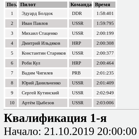
Поз.
Пилот
Команда
Время
1
Эдуард Болдок
DDR
1:58:401
2
Иван Павлов
USSR
1:59:795
3
Михаил Стаценко
USSR
2:00:199
4
Дмитрий Ильдяков
HRP
2:00:308
5
Константин Стариков
USSR
2:00:377
6
Роби Кул
HRP
2:00:464
7
Вадим Чигилев
PRB
2:01:235
8
Юрий Данильченко
USSR
2:01:409
9
Сергей Кутинский
USSR
2:02:949
10
Артём Цыбезов
USSR
2:03:006
Квалификация 1-я
Начало: 21.10.2019 20:00:00