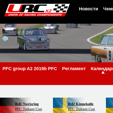
Новости
Чем
PFС group A2 2019b PFC
Регламент
Календар
Rd1 Norisring
Rd2 Kinnekulle
PFC Trabant Cup
PFC Trabant Cup