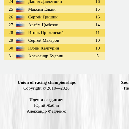
24
Данил Давлетшин
16
25
Максим Ёлкин
15
26
Сергей Гришин
15
27
Артём Цыбезов
14
28
Игорь Прилепский
11
29
Сергей Макаров
10
30
Юрий Халтурин
10
31
Александр Кудрин
5
Union of racing championships
Хос
Copyright © 2010—2026
«Ин
Идея и создание:
Юрий Жабин
Александр Федченко