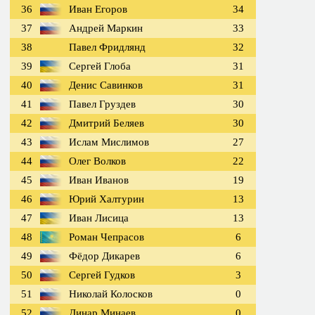
36
Иван Егоров
34
37
Андрей Маркин
33
38
Павел Фридлянд
32
39
Сергей Глоба
31
40
Денис Савинков
31
41
Павел Груздев
30
42
Дмитрий Беляев
30
43
Ислам Мислимов
27
44
Олег Волков
22
45
Иван Иванов
19
46
Юрий Халтурин
13
47
Иван Лисица
13
48
Роман Чепрасов
6
49
Фёдор Дикарев
6
50
Сергей Гудков
3
51
Николай Колосков
0
52
Динар Минаев
0