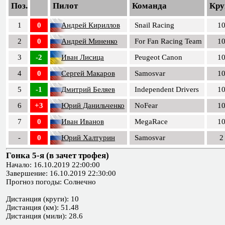
Поз.
Пилот
Команда
Кру
1
0
Андрей Кириллов
Snail Racing
1
2
0
Андрей Миненко
For Fan Racing Team
1
3
-2
Иван Лисица
Peugeot Canon
1
4
0
Сергей Макаров
Samosvar
1
5
-1
Дмитрий Беляев
Independent Drivers
1
6
+3
Юрий Данильченко
NoFear
1
7
0
Иван Иванов
MegaRace
1
-
0
Юрий Халтурин
Samosvar
2
Гонка 5-я (в зачет трофея)
Начало: 16.10.2019 22:00:00
Завершение: 16.10.2019 22:30:00
Прогноз погоды: Солнечно
Дистанция (круги): 10
Дистанция (км): 51.48
Дистанция (мили): 28.6