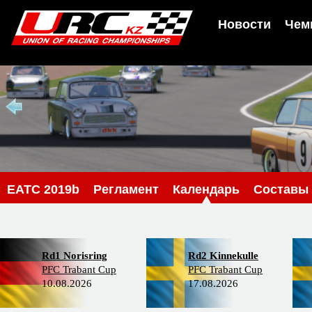
Новости
Чем
EATC 2019b
Регламент
Календарь
Составы
Rd1 Norisring
Rd2 Kinnekulle
PFC Trabant Cup
PFC Trabant Cup
10.08.2026
17.08.2026