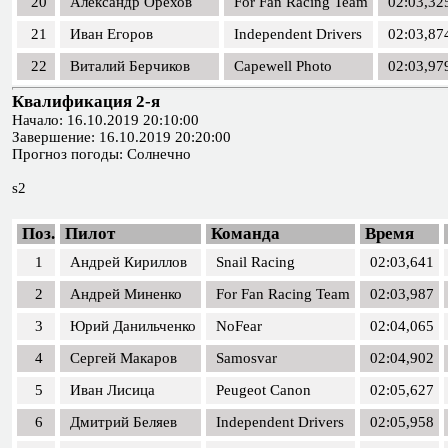
20
Александр Орехов
For Fan Racing Team
02:03,32
21
Иван Егоров
Independent Drivers
02:03,87
22
Виталий Берчиков
Capewell Photo
02:03,97
Квалификация 2-я
Начало: 16.10.2019 20:10:00
Завершение: 16.10.2019 20:20:00
Прогноз погоды: Солнечно
s2
Поз.
Пилот
Команда
Время
1
Андрей Кириллов
Snail Racing
02:03,641
2
Андрей Миненко
For Fan Racing Team
02:03,987
3
Юрий Данильченко
NoFear
02:04,065
4
Сергей Макаров
Samosvar
02:04,902
5
Иван Лисица
Peugeot Canon
02:05,627
6
Дмитрий Беляев
Independent Drivers
02:05,958