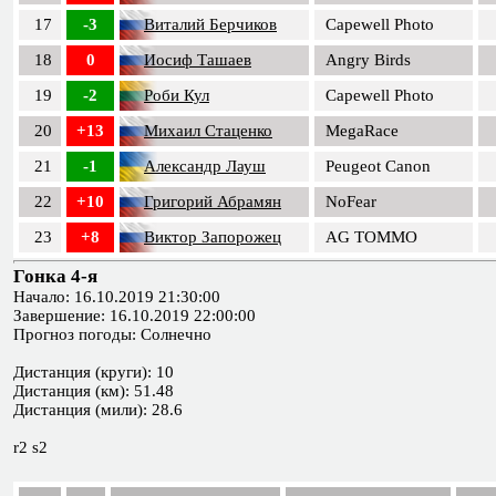
17
-3
Виталий Берчиков
Capewell Photo
18
0
Иосиф Ташаев
Angry Birds
19
-2
Роби Кул
Capewell Photo
20
+13
Михаил Стаценко
MegaRace
21
-1
Александр Лауш
Peugeot Canon
22
+10
Григорий Абрамян
NoFear
23
+8
Виктор Запорожец
AG TOMMO
Гонка 4-я
Начало: 16.10.2019 21:30:00
Завершение: 16.10.2019 22:00:00
Прогноз погоды: Солнечно
Дистанция (круги): 10
Дистанция (км): 51.48
Дистанция (мили): 28.6
r2 s2