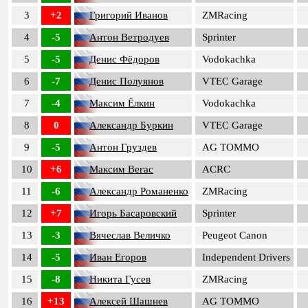
3
+2
Григорий Иванов
ZMRacing
4
-5
Антон Ветродуев
Sprinter
5
-5
Денис Фёдоров
Vodokachka
6
-7
Денис Полуянов
VTEC Garage
7
-4
Максим Ёлкин
Vodokachka
8
0
Александр Буркин
VTEC Garage
9
-5
Антон Груздев
AG TOMMO
10
+6
Максим Вегас
ACRC
11
-6
Александр Романенко
ZMRacing
12
+7
Игорь Басаровский
Sprinter
13
-3
Вячеслав Величко
Peugeot Canon
14
-5
Иван Егоров
Independent Drivers
15
-8
Никита Гусев
ZMRacing
16
+13
Алексей Шашнев
AG TOMMO