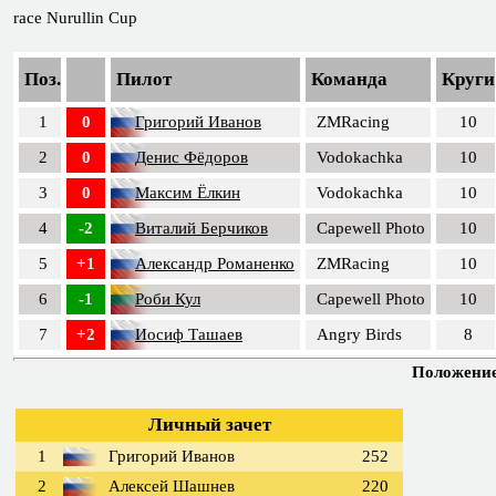
race Nurullin Cup
Поз.
Пилот
Команда
Круги
1
0
Григорий Иванов
ZMRacing
10
2
0
Денис Фёдоров
Vodokachka
10
3
0
Максим Ёлкин
Vodokachka
10
4
-2
Виталий Берчиков
Capewell Photo
10
5
+1
Александр Романенко
ZMRacing
10
6
-1
Роби Кул
Capewell Photo
10
7
+2
Иосиф Ташаев
Angry Birds
8
Положение 
Личный зачет
1
Григорий Иванов
252
2
Алексей Шашнев
220