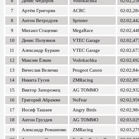
6
Денис Фёдоров
Vodokachka
02:02,25
7
Артём Григорян
ACRC
02:02,28
8
Антон Ветродуев
Sprinter
02:02,44
9
Михаил Стаценко
MegaRace
02:02,44
10
Денис Полуянов
VTEC Garage
02:02,47
11
Александр Буркин
VTEC Garage
02:02,67
12
Максим Ёлкин
Vodokachka
02:02,69
13
Вячеслав Величко
Peugeot Canon
02:02,84
14
Никита Гусев
ZMRacing
02:02,89
15
Виктор Запорожец
AG TOMMO
02:02,93
16
Григорий Абрамян
NoFear
02:02,95
17
Иосиф Ташаев
Angry Birds
02:02,98
18
Антон Груздев
AG TOMMO
02:03,02
19
Александр Романенко
ZMRacing
02:03,27