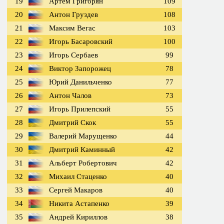
19
Артём Григорян
109
20
Антон Груздев
108
21
Максим Вегас
103
22
Игорь Басаровский
100
23
Игорь Сербаев
99
24
Виктор Запорожец
78
25
Юрий Данильченко
77
26
Антон Чалов
73
27
Игорь Прилепский
55
28
Дмитрий Скок
55
29
Валерий Марущенко
44
30
Дмитрий Каминный
42
31
Альберт Робертович
42
32
Михаил Стаценко
40
33
Сергей Макаров
40
34
Никита Астапенко
39
35
Андрей Кириллов
38