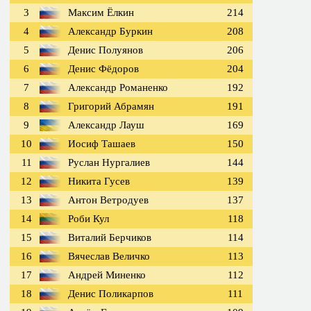
3
Максим Ёлкин
214
4
Александр Буркин
208
5
Денис Полуянов
206
6
Денис Фёдоров
204
7
Александр Романенко
192
8
Григорий Абрамян
191
9
Александр Лауш
169
10
Иосиф Ташаев
150
11
Руслан Нургалиев
144
12
Никита Гусев
139
13
Антон Ветродуев
137
14
Роби Кул
118
15
Виталий Берчиков
114
16
Вячеслав Величко
113
17
Андрей Миненко
112
18
Денис Поликарпов
111