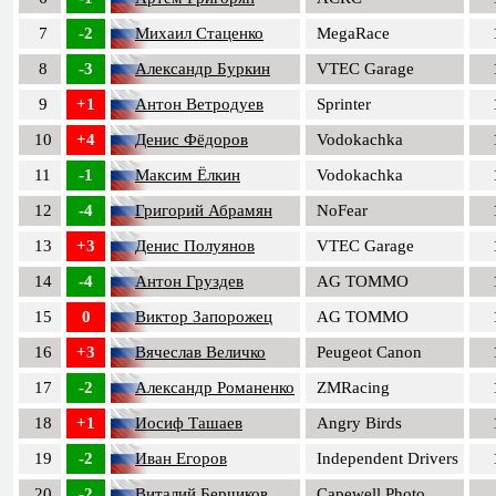
7
-2
Михаил Стаценко
MegaRace
8
-3
Александр Буркин
VTEC Garage
9
+1
Антон Ветродуев
Sprinter
10
+4
Денис Фёдоров
Vodokachka
11
-1
Максим Ёлкин
Vodokachka
12
-4
Григорий Абрамян
NoFear
13
+3
Денис Полуянов
VTEC Garage
14
-4
Антон Груздев
AG TOMMO
15
0
Виктор Запорожец
AG TOMMO
16
+3
Вячеслав Величко
Peugeot Canon
17
-2
Александр Романенко
ZMRacing
18
+1
Иосиф Ташаев
Angry Birds
19
-2
Иван Егоров
Independent Drivers
20
-2
Виталий Берчиков
Capewell Photo