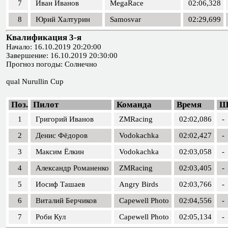
7
Иван Иванов
MegaRace
02:06,328
8
Юрий Халтурин
Samosvar
02:29,699
Квалификация 3-я
Начало: 16.10.2019 20:20:00
Завершение: 16.10.2019 20:30:00
Прогноз погоды: Солнечно
qual Nurullin Cup
Поз.
Пилот
Команда
Время
Ш
1
Григорий Иванов
ZMRacing
02:02,086
-
2
Денис Фёдоров
Vodokachka
02:02,427
-
3
Максим Ёлкин
Vodokachka
02:03,058
-
4
Александр Романенко
ZMRacing
02:03,405
-
5
Иосиф Ташаев
Angry Birds
02:03,766
-
6
Виталий Берчиков
Capewell Photo
02:04,556
-
7
Роби Кул
Capewell Photo
02:05,134
-