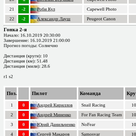
21
-2
Роби Кул
Capewell Photo
22
-2
Александр Лауш
Peugeot Canon
Гонка 2-я
Начало: 16.10.2019 20:30:00
Завершение: 16.10.2019 21:00:00
Прогноз погоды: Солнечно
Дистанция (круги): 10
Дистанция (км): 51.48
Дистанция (мили): 28.6
r1 s2
Поз.
Пилот
Команда
Кру
1
0
Андрей Кириллов
Snail Racing
1
2
0
Андрей Миненко
For Fan Racing Team
1
3
0
Юрий Данильченко
NoFear
1
4
0
Сергей Макаров
Samosvar
1