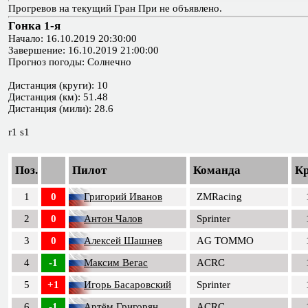
Прогревов на текущий Гран При не объявлено.
Гонка 1-я
Начало: 16.10.2019 20:30:00
Завершение: 16.10.2019 21:00:00
Прогноз погоды: Солнечно
Дистанция (круги): 10
Дистанция (км): 51.48
Дистанция (мили): 28.6
r1 s1
Поз.
Пилот
Команда
К
1
0
Григорий Иванов
ZMRacing
2
0
Антон Чалов
Sprinter
3
0
Алексей Шашнев
AG TOMMO
4
-1
Максим Вегас
ACRC
5
+1
Игорь Басаровский
Sprinter
6
-1
Артём Григорян
ACRC