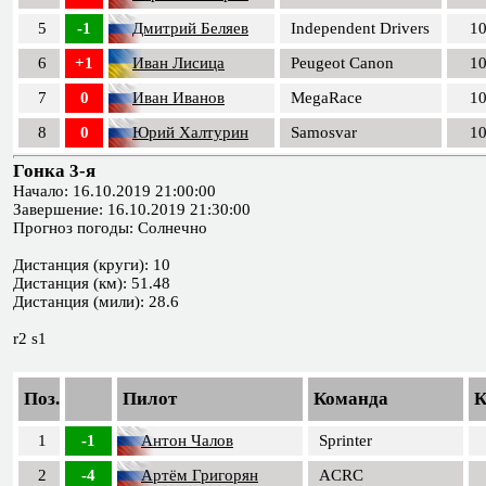
5
-1
Дмитрий Беляев
Independent Drivers
1
6
+1
Иван Лисица
Peugeot Canon
1
7
0
Иван Иванов
MegaRace
1
8
0
Юрий Халтурин
Samosvar
1
Гонка 3-я
Начало: 16.10.2019 21:00:00
Завершение: 16.10.2019 21:30:00
Прогноз погоды: Солнечно
Дистанция (круги): 10
Дистанция (км): 51.48
Дистанция (мили): 28.6
r2 s1
Поз.
Пилот
Команда
К
1
-1
Антон Чалов
Sprinter
2
-4
Артём Григорян
ACRC