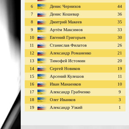
6
Денис Чернихов
44
7
Денис Кошевар
36
8
Дмитрий Макеев
35
9
Артём Максимов
33
10
Евгений Григорьев
30
11
Станислав Филатов
26
12
Александр Романенко
21
13
Тимофей Истомин
20
14
Сергей Новиков
19
15
Арсений Кулешов
11
16
Иван Манаенков
10
17
Александр Грабченко
9
18
Олег Иванков
3
19
Александр Узкий
1