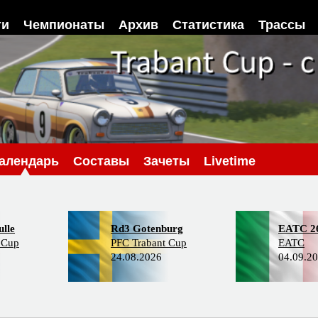
ти
Чемпионаты
Архив
Статистика
Трассы
алендарь
Составы
Зачеты
Livetime
lle
Rd3 Gotenburg
EATC 2
 Cup
PFC Trabant Cup
EATC
24.08.2026
04.09.2