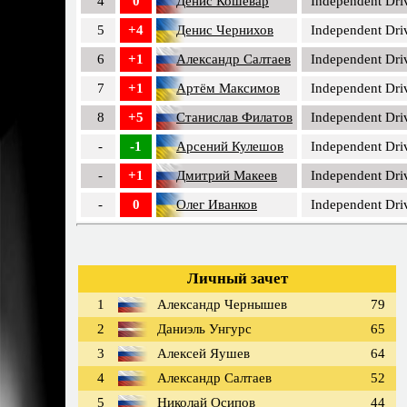
4
0
Денис Кошевар
Independent Dri
5
+4
Денис Чернихов
Independent Dri
6
+1
Александр Салтаев
Independent Dri
7
+1
Артём Максимов
Independent Dri
8
+5
Станислав Филатов
Independent Dri
-
-1
Арсений Кулешов
Independent Dri
-
+1
Дмитрий Макеев
Independent Dri
-
0
Олег Иванков
Independent Dri
Личный зачет
1
Александр Чернышев
79
2
Даниэль Унгурс
65
3
Алексей Яушев
64
4
Александр Салтаев
52
5
Николай Осипов
44