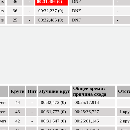
rs
36
-
00:31,486 (0)
DNF
-
rs
36
-
00:32,237 (0)
DNF
-
rs
25
-
00:32,485 (0)
DNF
-
Общее время /
Круги
Пит
Лучший круг
Отст
причина схода
vers
44
-
00:32,472 (0)
00:25:17,913
vers
43
-
00:31,777 (0)
00:25:36,727
1 кру
vers
42
-
00:31,647 (0)
00:26:01,146
2 кру