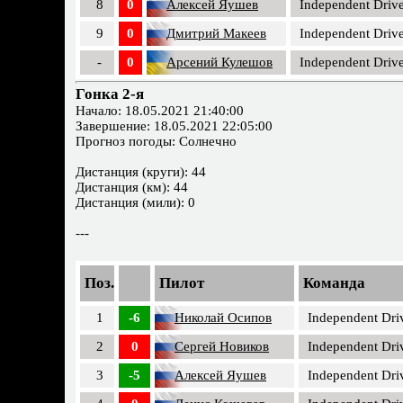
8
0
Алексей Яушев
Independent Drive
9
0
Дмитрий Макеев
Independent Drive
-
0
Арсений Кулешов
Independent Drive
Гонка 2-я
Начало: 18.05.2021 21:40:00
Завершение: 18.05.2021 22:05:00
Прогноз погоды: Солнечно
Дистанция (круги): 44
Дистанция (км): 44
Дистанция (мили): 0
---
Поз.
Пилот
Команда
1
-6
Николай Осипов
Independent Dri
2
0
Сергей Новиков
Independent Dri
3
-5
Алексей Яушев
Independent Dri