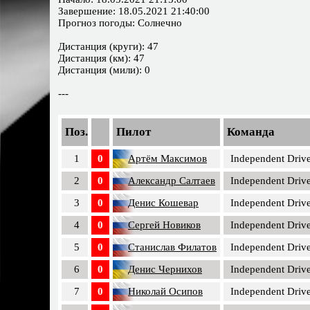
Завершение: 18.05.2021 21:40:00
Прогноз погоды: Солнечно
Дистанция (круги): 47
Дистанция (км): 47
Дистанция (мили): 0
---
Поз.
Пилот
Команда
1
0
Артём Максимов
Independent Drive
2
0
Александр Салтаев
Independent Drive
3
0
Денис Кошевар
Independent Drive
4
0
Сергей Новиков
Independent Drive
5
0
Станислав Филатов
Independent Drive
6
0
Денис Чернихов
Independent Drive
7
0
Николай Осипов
Independent Drive