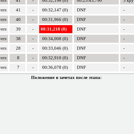
vers
41
-
00:32,196 (0)
00:25:43,790
3 кру
vers
41
-
00:32,147 (0)
DNF
-
vers
40
-
00:31,966 (0)
DNF
-
vers
39
-
00:31,218 (0)
DNF
-
vers
38
-
00:34,008 (0)
DNF
-
vers
28
-
00:33,046 (0)
DNF
-
vers
8
-
00:32,910 (0)
DNF
-
vers
7
-
00:36,078 (0)
DNF
-
Положение в зачетах после этапа: