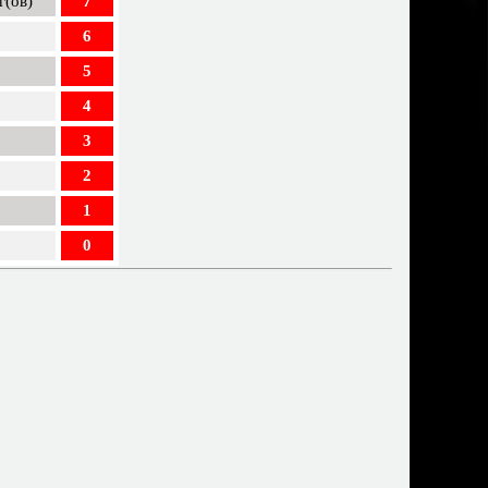
г(ов)
7
6
5
4
3
2
1
0