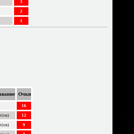
3
2
1
авание
Очки
16
г(ов)
12
г(ов)
9