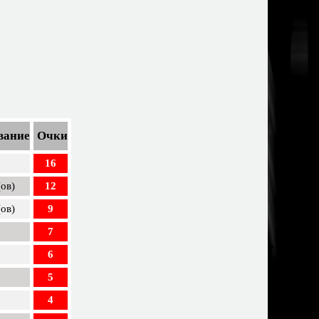
вание
Очки
16
(ов)
12
(ов)
9
7
6
5
4