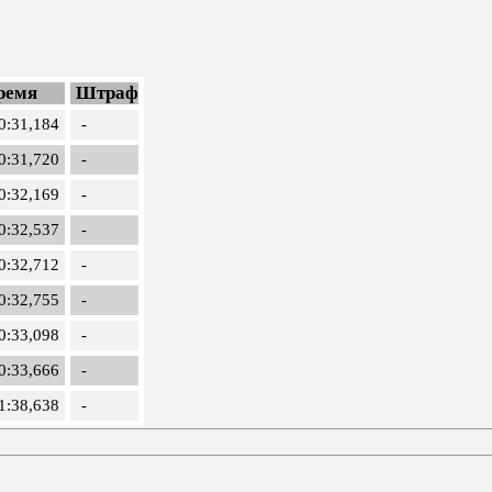
ремя
Штраф
0:31,184
-
0:31,720
-
0:32,169
-
0:32,537
-
0:32,712
-
0:32,755
-
0:33,098
-
0:33,666
-
1:38,638
-