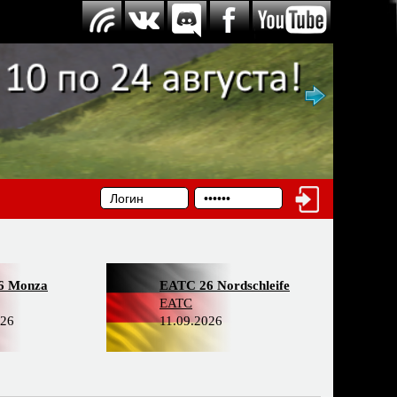
6 Monza
EATC 26 Nordschleife
EATC
026
11.09.2026