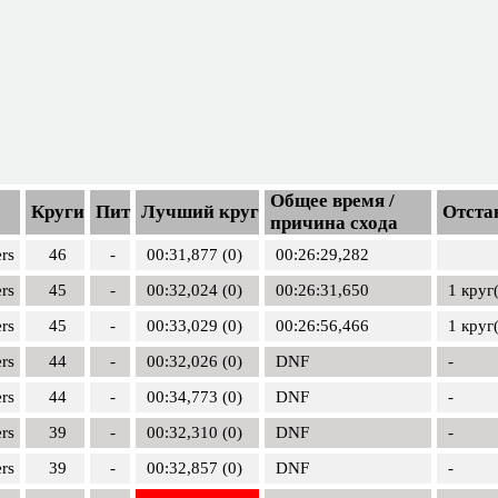
Общее время /
Круги
Пит
Лучший круг
Отста
причина схода
rs
46
-
00:31,877 (0)
00:26:29,282
rs
45
-
00:32,024 (0)
00:26:31,650
1 круг
rs
45
-
00:33,029 (0)
00:26:56,466
1 круг
rs
44
-
00:32,026 (0)
DNF
-
rs
44
-
00:34,773 (0)
DNF
-
rs
39
-
00:32,310 (0)
DNF
-
rs
39
-
00:32,857 (0)
DNF
-