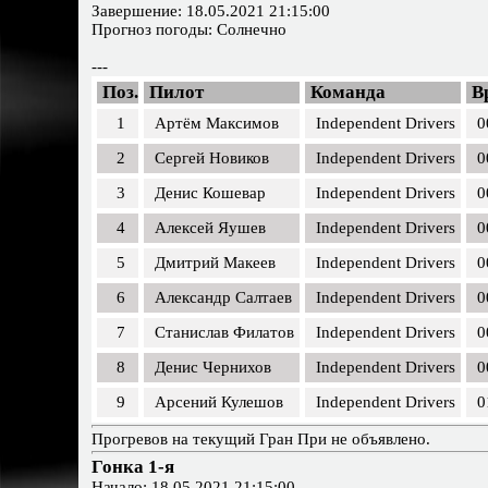
Завершение: 18.05.2021 21:15:00
Прогноз погоды: Солнечно
---
Поз.
Пилот
Команда
В
1
Артём Максимов
Independent Drivers
0
2
Сергей Новиков
Independent Drivers
0
3
Денис Кошевар
Independent Drivers
0
4
Алексей Яушев
Independent Drivers
0
5
Дмитрий Макеев
Independent Drivers
0
6
Александр Салтаев
Independent Drivers
0
7
Станислав Филатов
Independent Drivers
0
8
Денис Чернихов
Independent Drivers
0
9
Арсений Кулешов
Independent Drivers
0
Прогревов на текущий Гран При не объявлено.
Гонка 1-я
Начало: 18.05.2021 21:15:00