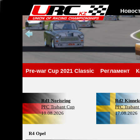
Новос
Pre-war Cup 2021 Classic
Регламент
К
Rd1 Norisring
Rd2 Kinneku
PFC Trabant Cup
PFC Trabant
10.08.2026
17.08.2026
R4 Opel