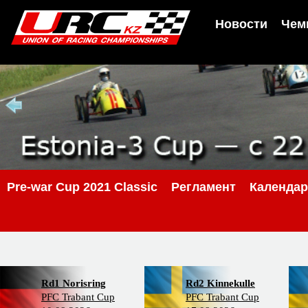
Новости
Чем
Pre-war Cup 2021 Classic
Регламент
Календа
Rd1 Norisring
Rd2 Kinnekulle
PFC Trabant Cup
PFC Trabant Cup