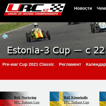
Новости
Чем
Pre-war Cup 2021 Classic
Регламент
Календа
Rd1 Norisring
Rd2 Kinnekulle
PFC Trabant Cup
PFC Trabant Cup