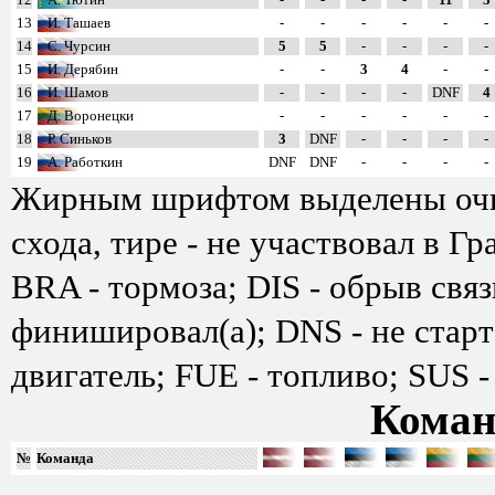
13
И. Ташаев
-
-
-
-
-
-
14
С. Чурсин
5
5
-
-
-
-
15
И. Дерябин
-
-
3
4
-
-
16
И. Шамов
-
-
-
-
DNF
4
17
Д. Воронецки
-
-
-
-
-
-
18
Р. Синьков
3
DNF
-
-
-
-
19
А. Работкин
DNF
DNF
-
-
-
-
Жирным шрифтом выделены очк
схода, тире - не участвовал в Г
BRA - тормоза; DIS - обрыв свя
финишировал(а); DNS - не старт
двигатель; FUE - топливо; SUS -
Коман
№
Команда