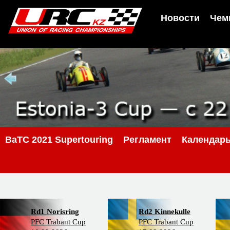
Новости
Чем
BaTC 2021 Supertouring
Регламент
Календар
Rd1 Norisring
Rd2 Kinnekulle
PFC Trabant Cup
PFC Trabant Cup