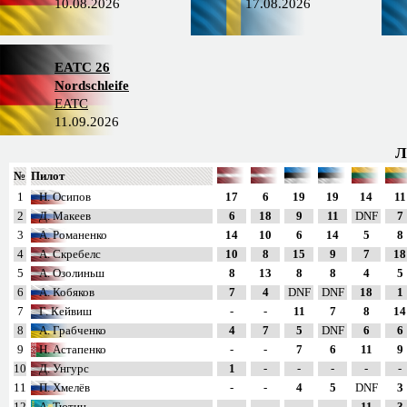
10.08.2026
17.08.2026
EATC 26
Nordschleife
EATC
11.09.2026
Л
№
Пилот
1
Н. Осипов
17
6
19
19
14
11
2
Д. Макеев
6
18
9
11
DNF
7
3
А. Романенко
14
10
6
14
5
8
4
А. Скребелс
10
8
15
9
7
18
5
А. Озолиньш
8
13
8
8
4
5
6
А. Кобяков
7
4
DNF
DNF
18
1
7
Г. Кейвиш
-
-
11
7
8
14
8
А. Грабченко
4
7
5
DNF
6
6
9
Н. Астапенко
-
-
7
6
11
9
10
Д. Унгурс
1
-
-
-
-
-
11
П. Хмелёв
-
-
4
5
DNF
3
12
А. Тютин
-
-
-
-
11
3