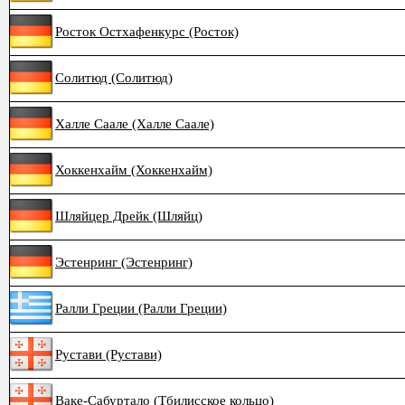
Росток Остхафенкурс (Росток)
Солитюд (Солитюд)
Халле Саале (Халле Саале)
Хоккенхайм (Хоккенхайм)
Шляйцер Дрейк (Шляйц)
Эстенринг (Эстенринг)
Ралли Греции (Ралли Греции)
Рустави (Рустави)
Ваке-Сабуртало (Тбилисское кольцо)