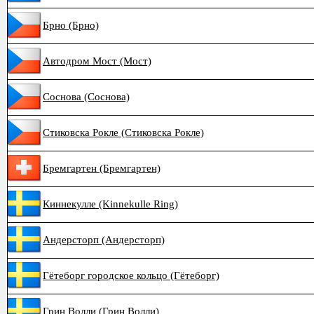
Брно (Брно)
Автодром Мост (Мост)
Соснова (Соснова)
Стиковска Рокле (Стиковска Рокле)
Бремгартен (Бремгартен)
Киннекулле (Kinnekulle Ring)
Андерсторп (Андерсторп)
Гётеборг городское кольцо (Гётеборг)
Грин Волли (Грин Волли)