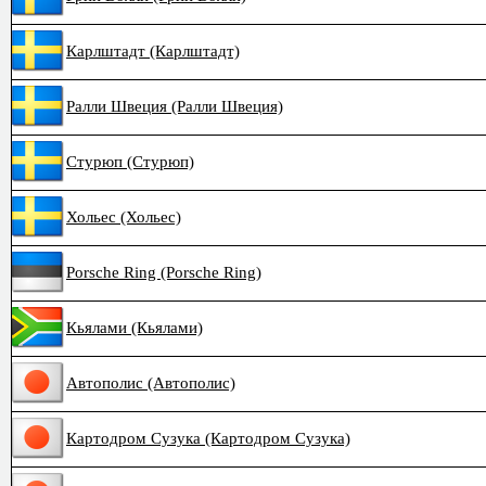
Карлштадт (Карлштадт)
Ралли Швеция (Ралли Швеция)
Стурюп (Стурюп)
Хольес (Хольес)
Porsche Ring (Porsche Ring)
Кьялами (Кьялами)
Автополис (Автополис)
Картодром Сузука (Картодром Сузука)