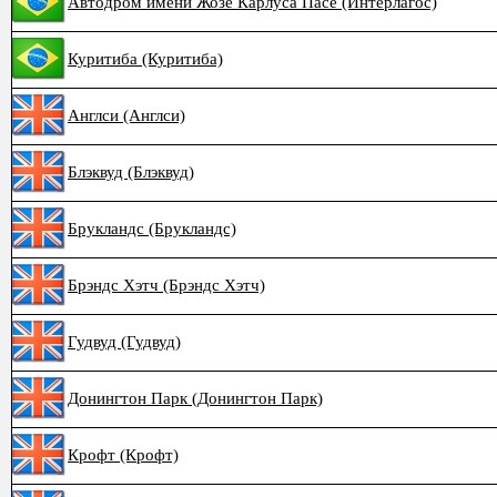
Автодром имени Жозе Карлуса Пасе (Интерлагос)
Куритиба (Куритиба)
Англси (Англси)
Блэквуд (Блэквуд)
Брукландс (Брукландс)
Брэндс Хэтч (Брэндс Хэтч)
Гудвуд (Гудвуд)
Донингтон Парк (Донингтон Парк)
Крофт (Крофт)