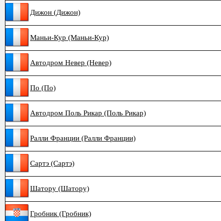
Дижон (Дижон)
Маньи-Кур (Маньи-Кур)
Автодром Невер (Невер)
По (По)
Автодром Поль Рикар (Поль Рикар)
Ралли Франции (Ралли Франции)
Сартэ (Сартэ)
Шатору (Шатору)
Гробник (Гробник)