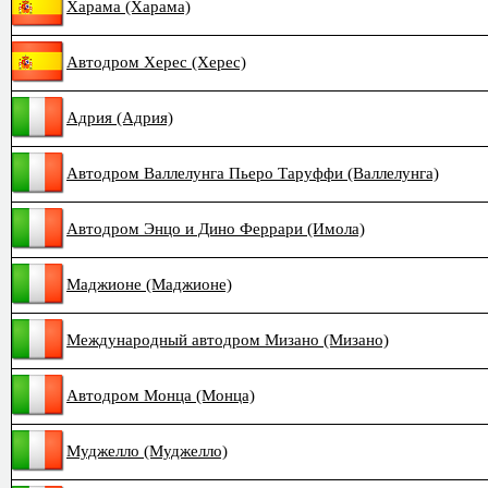
Харама (Харама)
Автодром Херес (Херес)
Адрия (Адрия)
Автодром Валлелунга Пьеро Таруффи (Валлелунга)
Автодром Энцо и Дино Феррари (Имола)
Маджионе (Маджионе)
Международный автодром Мизано (Мизано)
Автодром Монца (Монца)
Муджелло (Муджелло)