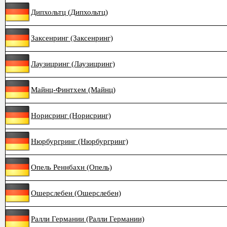
Дипхольтц (Дипхольтц)
Заксенринг (Заксенринг)
Лаузицринг (Лаузицринг)
Майнц-Финтхем (Майнц)
Норисринг (Норисринг)
Нюрбургринг (Нюрбургринг)
Опель Реннбахн (Опель)
Ошерслебен (Ошерслебен)
Ралли Германии (Ралли Германии)