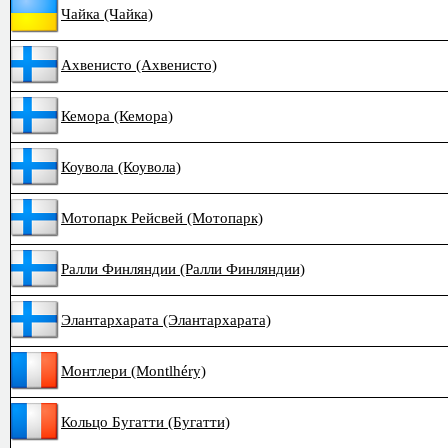
Чайка (Чайка)
Ахвенисто (Ахвенисто)
Кемора (Кемора)
Коувола (Коувола)
Мотопарк Рейсвей (Мотопарк)
Ралли Финляндии (Ралли Финляндии)
Элантархарата (Элантархарата)
Монтлери (Montlhéry)
Кольцо Бугатти (Бугатти)