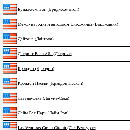
Бриджхемптон (Бриджхемптон)
Международный автодром Вирджиния (Вирджиния)
Дайтона (Дайтона)
Детройт Белл Айл (Детройт)
Крэндон (Крэндон)
Крэндон Нэскви (Крэндон Нэскви)
Лагуна-Сека (Лагуна-Сека)
Лайм Рок Парк (Лайм Рок)
Las Venturas Ctreet Circuit (Лас Вентурас)