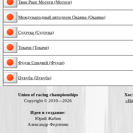
Твин Ринг Мотеги (Мотеги)
Международный автодром Окаяма (Окаяма)
Судзука (Судзука)
Токачи (Токачи)
Фудзи Спидвей (Фудзи)
Цукуба (Цукуба)
Union of racing championships
Хос
Copyright © 2010—2026
«Ин
Идея и создание:
Юрий Жабин
Александр Федченко