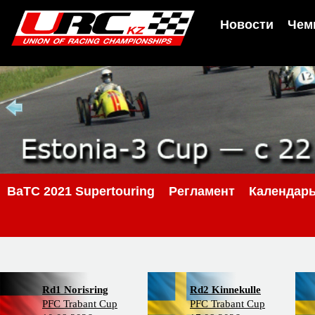
Новости
Чем
BaTC 2021 Supertouring
Регламент
Календар
Rd1 Norisring
Rd2 Kinnekulle
PFC Trabant Cup
PFC Trabant Cup