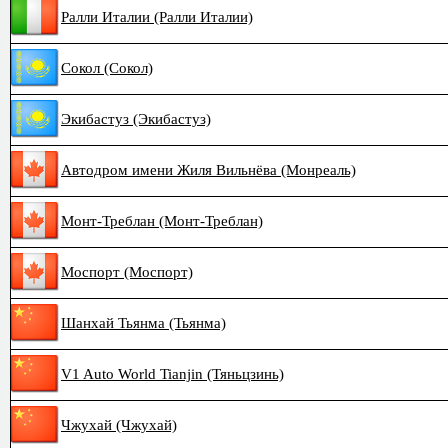
Ралли Италии (Ралли Италии)
Сокол (Сокол)
Экибастуз (Экибастуз)
Автодром имени Жиля Вильнёва (Монреаль)
Монт-Треблан (Монт-Треблан)
Моспорт (Моспорт)
Шанхай Тьянма (Тьянма)
V1 Auto World Tianjin (Тяньцзинь)
Чжухай (Чжухай)