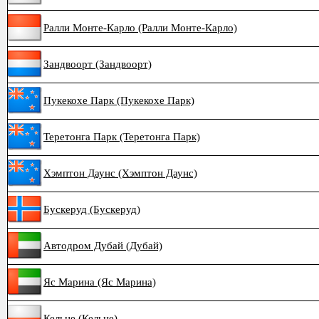
Ралли Монте-Карло (Ралли Монте-Карло)
Зандвоорт (Зандвоорт)
Пукекохе Парк (Пукекохе Парк)
Теретонга Парк (Теретонга Парк)
Хэмптон Даунс (Хэмптон Даунс)
Бускеруд (Бускеруд)
Автодром Дубай (Дубай)
Яс Марина (Яс Марина)
Кельце (Кельце)