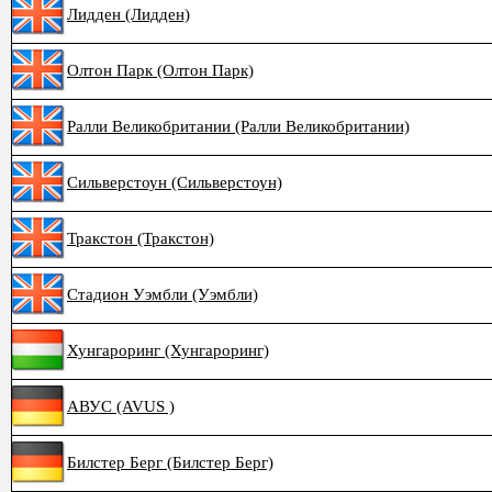
Лидден (Лидден)
Олтон Парк (Олтон Парк)
Ралли Великобритании (Ралли Великобритании)
Сильверстоун (Сильверстоун)
Тракстон (Тракстон)
Стадион Уэмбли (Уэмбли)
Хунгароринг (Хунгароринг)
АВУС (AVUS )
Билстер Берг (Билстер Берг)