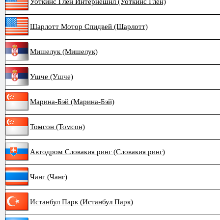
Уоткинс Глен Интернешнл (Уоткинс Глен)
Шарлотт Мотор Спидвей (Шарлотт)
Мишелук (Мишелук)
Ушче (Ушче)
Марина-Бэй (Марина-Бэй)
Томсон (Томсон)
Автодром Словакия ринг (Словакия ринг)
Чанг (Чанг)
Истанбул Парк (Истанбул Парк)