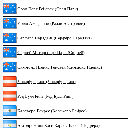
Оран Парк Рейсвей (Оран Парк)
Ралли Австралии (Ралли Австралии)
Сёрферс Парадайз (Сёрферс Парадайз)
Сидней Моторспорт Парк (Сидней)
Симмонс Плейнс Рейсвей (Симмонс Плейнс)
Зальцбургринг (Зальцбургринг)
Ред Булл Ринг (Ред Булл Ринг)
Калежеро Байрес (Калежеро Байрес)
Автодром им Хосе Карлос Басси (Педрера)