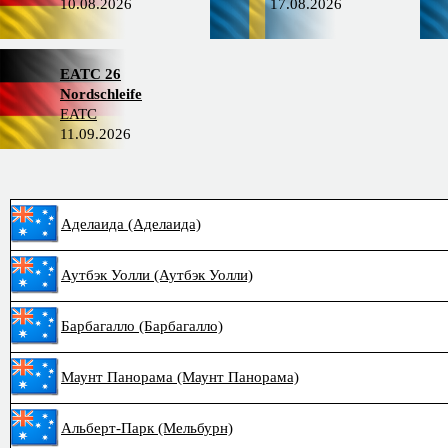
10.08.2026
17.08.2026
EATC 26
Nordschleife
EATC
11.09.2026
Аделаида (Аделаида)
Аутбэк Уолли (Аутбэк Уолли)
Барбагалло (Барбагалло)
Маунт Панорама (Маунт Панорама)
Альберт-Парк (Мельбурн)