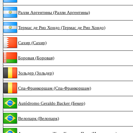
Ралли Аргентины (Ралли Аргентины)
Термас де Рио Хондо (Термас де Рио Хондо)
Сахир (Сахир)
Боровая (Боровая)
Зольдер (Зольдер)
Спа-Франкоршам (Спа-Франкоршам)
Autódromo Geraldo Backer (Бекер)
Велопарк (Велопарк)