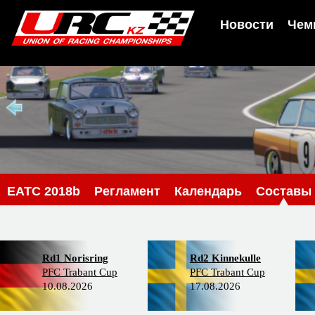
Новости
Чем
EATC 2018b
Регламент
Календарь
Составы
Rd1 Norisring
Rd2 Kinnekulle
PFC Trabant Cup
PFC Trabant Cup
10.08.2026
17.08.2026