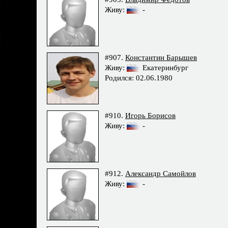
Живу:
-
#907.
Константин Барышев
Живу:
Екатеринбург
Родился: 02.06.1980
#910.
Игорь Борисов
Живу:
-
#912.
Александр Самойлов
Живу:
-