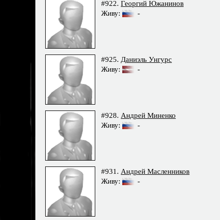
#922.
Георгий Южанинов
Живу:
-
#925.
Даниэль Унгурс
Живу:
-
#928.
Андрей Миненко
Живу:
-
#931.
Андрей Масленников
Живу:
-