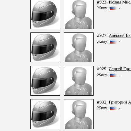
#923.
Ислам Мис
Живу:
-
#927.
Алексей Е
Живу:
-
#929.
Сергей Гр
Живу:
-
#932.
Григорий 
Живу:
-