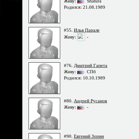
Живу:
Shatura
Родился: 21.08.1989
#55.
Илья Парале
Живу:
-
#76.
Дмитрий Гапета
Живу:
СПб
Родился: 10.10.1989
#80.
Андрей Русанов
Живу:
-
#90.
Евгений Зорин