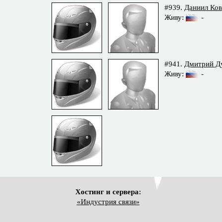
#939.
Даниил Ков
Живу:
-
#941.
Дмитрий Д
Живу:
-
Хостинг и сервера:
«Индустрия связи»