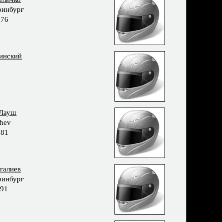
ринбург
976
инский
 Лауш
hev
981
галиев
ринбург
991