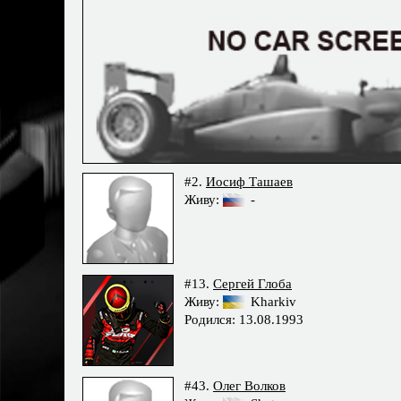
#2.
Иосиф Ташаев
Живу:
-
#13.
Сергей Глоба
Живу:
Kharkiv
Родился: 13.08.1993
#43.
Олег Волков