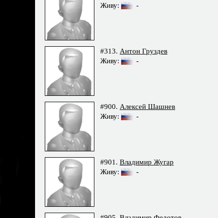
Живу:
-
#313.
Антон Груздев
Живу:
-
#900.
Алексей Шашнев
Живу:
-
#901.
Владимир Жугар
Живу:
-
#905.
Владимир Федотов