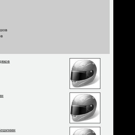
ашов
ов
дяков
ин
Шешенин