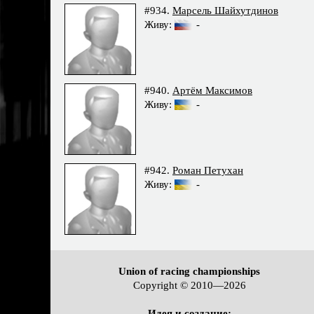
#934.
Марсель Шайхутдинов
Живу:
-
#940.
Артём Максимов
Живу:
-
#942.
Роман Петухан
Живу:
-
Union of racing championships
Copyright © 2010—2026
Идея и создание: