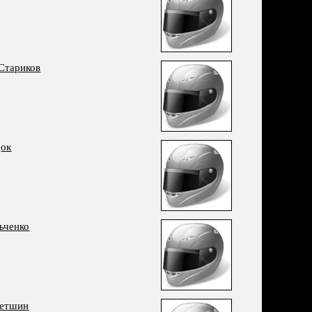
Стариков
док
ьченко
летшин