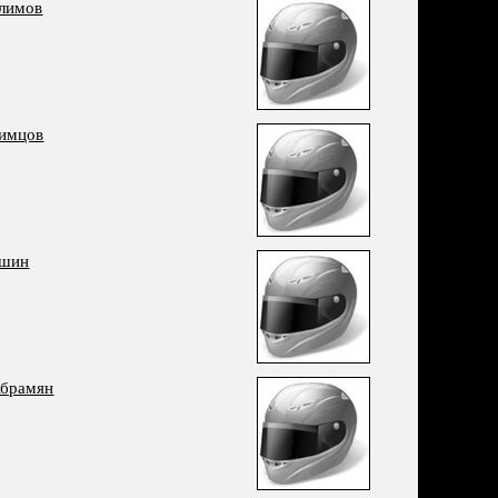
лимов
кимцов
ишин
Абрамян