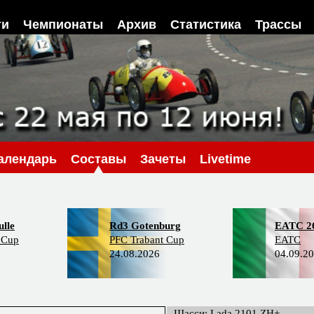
ти
Чемпионаты
Архив
Статистика
Трассы
алендарь
Составы
Зачеты
Livetime
lle
Rd3 Gotenburg
EATC 2
 Cup
PFC Trabant Cup
EATC
24.08.2026
04.09.2
Шасси: Lada 2101 ZH+