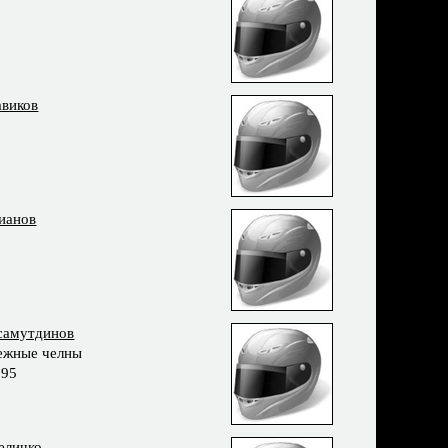
авиков
ианов
самутдинов
ежные челны
995
еличко