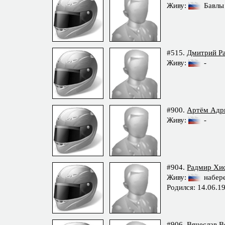
Живу:
Бавлы
#515.
Дмитрий Р
Живу:
-
#900.
Артём Адр
Живу:
-
#904.
Радмир Хи
Живу:
набер
Родился: 14.06.1
#906.
Вячеслав В