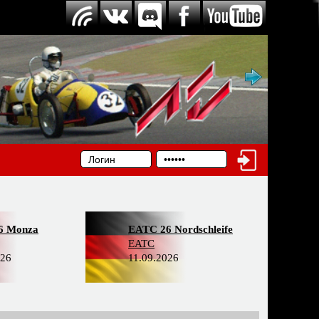
6 Monza
EATC 26 Nordschleife
EATC
026
11.09.2026