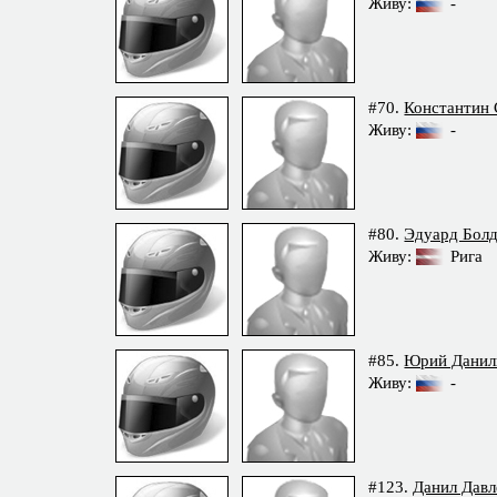
Живу:
-
#70.
Константин 
Живу:
-
#80.
Эдуард Бол
Живу:
Рига
#85.
Юрий Данил
Живу:
-
#123.
Данил Дав