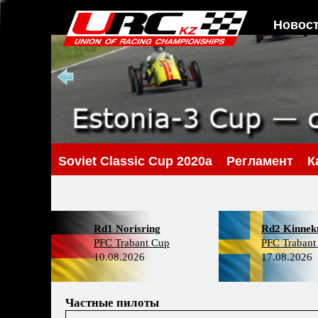
Новос
Soviet Classic Cup 2020a
Регламент
К
Rd1 Norisring
Rd2 Kinneku
PFC Trabant Cup
PFC Trabant
10.08.2026
17.08.2026
Частные пилоты