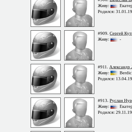
Живу:
Екате
Родился: 31.01.1
#909.
Сергей Кут
Живу:
-
#911.
Александр
Живу:
Berdic
Родился: 13.04.1
#913.
Руслан Нур
Живу:
Екате
Родился: 29.11.1