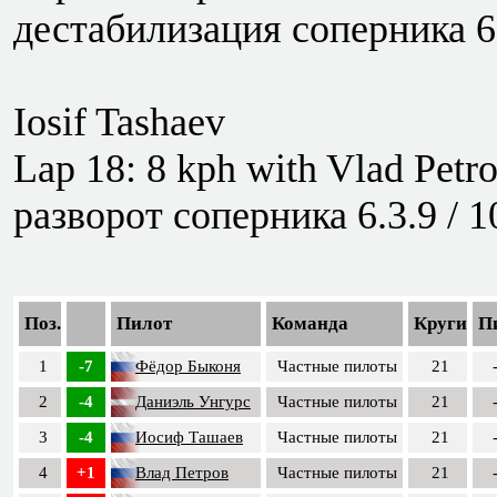
дестабилизация соперника 6.
Iosif Tashaev
Lap 18: 8 kph with Vlad Petro
разворот соперника 6.3.9 / 1
Поз.
Пилот
Команда
Круги
П
1
-7
Фёдор Быконя
Частные пилоты
21
2
-4
Даниэль Унгурс
Частные пилоты
21
3
-4
Иосиф Ташаев
Частные пилоты
21
4
+1
Влад Петров
Частные пилоты
21