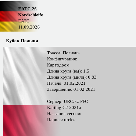
EATC 26
Nordschleife
EATC
11.09.2026
Кубок Польши
Трасса: Познань
Конфигурация:
Картодром
Длина круга (км): 1.5
Длина круга (мили): 0.83
Начало: 01.02.2021
Завершение: 01.02.2021
Сервер: URC.kz PFС
Karting C2 2021a
Название сессии:
Пароль: urckz