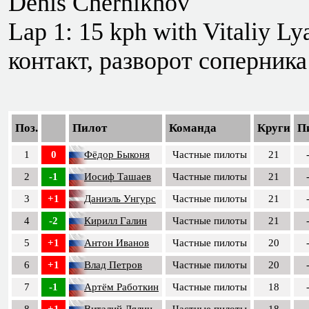
Denis Chernikhov
Lap 1: 15 kph with Vitaliy Lya
контакт, разворот соперника 
Поз.
Пилот
Команда
Круги
П
1
0
Фёдор Быконя
Частные пилоты
21
2
-1
Иосиф Ташаев
Частные пилоты
21
3
+1
Даниэль Унгурс
Частные пилоты
21
4
-2
Кирилл Галин
Частные пилоты
21
5
+1
Антон Иванов
Частные пилоты
20
6
+1
Влад Петров
Частные пилоты
20
7
-1
Артём Работкин
Частные пилоты
18