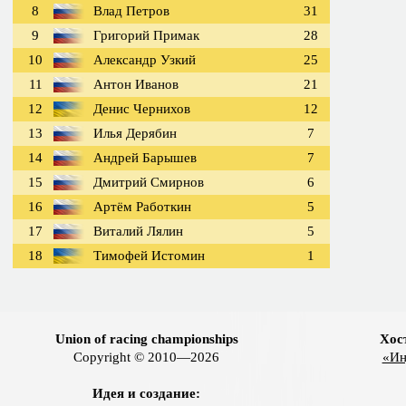
8
Влад Петров
31
9
Григорий Примак
28
10
Александр Узкий
25
11
Антон Иванов
21
12
Денис Чернихов
12
13
Илья Дерябин
7
14
Андрей Барышев
7
15
Дмитрий Смирнов
6
16
Артём Работкин
5
17
Виталий Лялин
5
18
Тимофей Истомин
1
Union of racing championships
Хос
Copyright © 2010—2026
«Ин
Идея и создание: