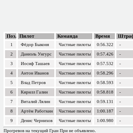
Поз.
Пилот
Команда
Время
Штра
1
Фёдор Быконя
Частные пилоты
0:56.322
-
2
Даниэль Унгурс
Частные пилоты
0:57.426
-
3
Иосиф Ташаев
Частные пилоты
0:57.532
-
4
Антон Иванов
Частные пилоты
0:58.296
-
5
Влад Петров
Частные пилоты
0:58.593
-
6
Кирилл Галин
Частные пилоты
0:58.818
-
7
Виталий Лялин
Частные пилоты
0:59.131
-
8
Артём Работкин
Частные пилоты
1:00.187
-
9
Денис Чернихов
Частные пилоты
1:00.980
-
Прогревов на текущий Гран При не объявлено.