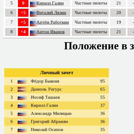
5
0
Кирилл Галин
Частные пилоты
21
6
+5
Виталий Лялин
Частные пилоты
20
7
+5
Артём Работкин
Частные пилоты
19
8
+4
Антон Иванов
Частные пилоты
21
Положение в з
Личный зачет
1
Фёдор Быконя
95
2
Даниэль Унгурс
65
3
Иосиф Ташаев
55
4
Кирилл Галин
37
5
Александр Милицын
36
6
Григорий Абрамян
36
7
Николай Осипов
35