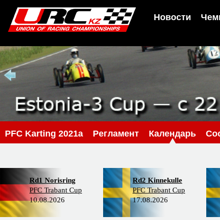
Новости
Чем
PFС Karting 2021a
Регламент
Календарь
Со
Rd1 Norisring
Rd2 Kinnekulle
PFC Trabant Cup
PFC Trabant Cup
10.08.2026
17.08.2026