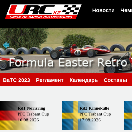
Новости
Чем
BaTC 2023
Регламент
Календарь
Составы
Rd1 Norisring
Rd2 Kinnekulle
PFC Trabant Cup
PFC Trabant Cup
10.08.2026
17.08.2026