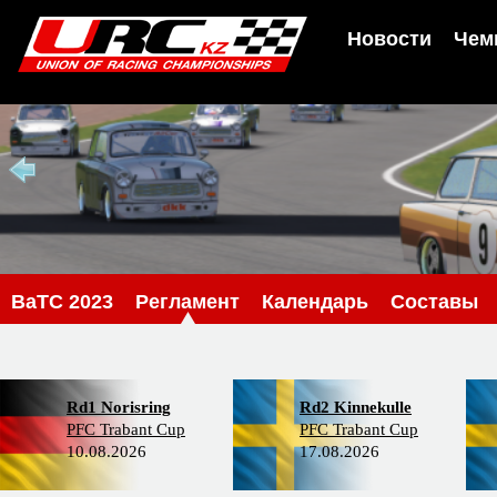
Новости
Чем
BaTC 2023
Регламент
Календарь
Составы
Rd1 Norisring
Rd2 Kinnekulle
PFC Trabant Cup
PFC Trabant Cup
10.08.2026
17.08.2026