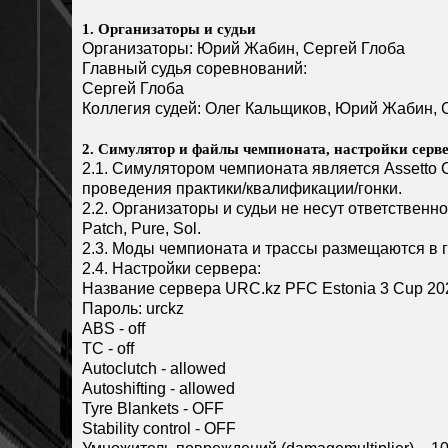
1. Организаторы и судьи
Организаторы: Юрий Жабин, Сергей Глоба
Главный судья соревнований:
Сергей Глоба
Коллегия судей: Олег Кальщиков, Юрий Жабин, 
2. Симулятор и файлы чемпионата, настройки серв
2.1. Симулятором чемпионата является Assetto 
проведения практики/квалификации/гонки.
2.2. Организаторы и судьи не несут ответственн
Patch, Pure, Sol.
2.3. Моды чемпионата и трассы размещаются в г
2.4. Настройки сервера:
Название сервера URC.kz PFC Estonia 3 Cup 20
Пароль: urckz
ABS - off
TC - off
Аutoclutch - allowed
Autoshifting - allowed
Tyre Blankets - OFF
Stability control - OFF