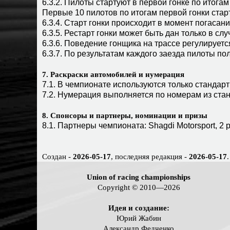
6.3.2. Пилоты стартуют в первой гонке по итог
Первые 10 пилотов по итогам первой гонки стар
6.3.4. Старт гонки происходит в момент погасан
6.3.5. Рестарт гонки может быть дан только в сл
6.3.6. Поведение гонщика на трассе регулируетс
6.3.7. По результатам каждого заезда пилоты по
7. Раскраски автомобилей и нумерация
7.1. В чемпионате используются только стандар
7.2. Нумерация выполняется по номерам из ста
8. Спонсоры и партнеры, номинации и призы
8.1. Партнеры чемпионата: Shagdi Motorsport, 2 p
Создан -
2026-05-17
, последняя редакция -
2026-05-17
.
Union of racing championships
Copyright © 2010—2026
Идея и создание:
Юрий Жабин
Александр Федченко