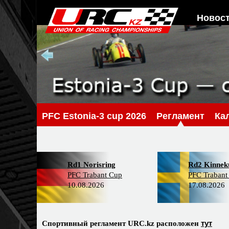
Новос
PFС Estonia-3 cup 2026
Регламент
Ка
Rd1 Norisring
Rd2 Kinneku
PFC Trabant Cup
PFC Trabant
10.08.2026
17.08.2026
тут
Спортивный регламент URC.kz расположен