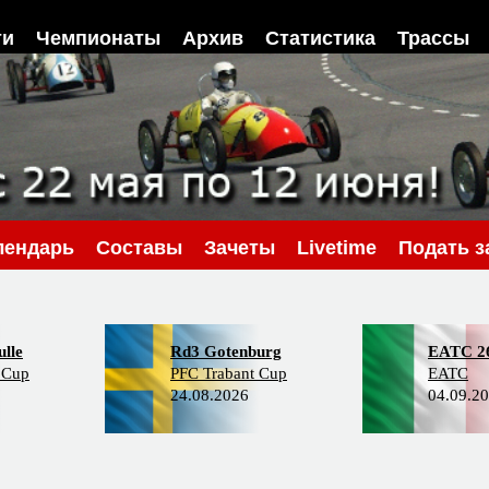
ти
Чемпионаты
Архив
Статистика
Трассы
лендарь
Составы
Зачеты
Livetime
Подать з
lle
Rd3 Gotenburg
EATC 2
 Cup
PFC Trabant Cup
EATC
24.08.2026
04.09.2