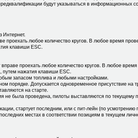
 предквалификации будут указываться в информационных с
з Интернет.
аве проехать любое количество кругов. В любое время пров
атия клавиши ESC.
т вправе проехать любое количество кругов. В любое врем
а, путем нажатия клавиши ESC.
любым запасом топлива и любыми настройками.
ном порядке. Допускается одновременное присутствие на тр
тавляются на старте.
ция не была проведена, пилоты выставляются по текущему 
кации, стартует последним, или с пит-лейн (по усмотрению 
последних местах в соответствии позициям в текущем лично