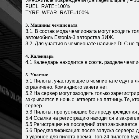
Умножитель повреждений (damagemultiplier) – 1
FUEL_RATE=100%
TYRE_WEAR_RATE=100%
3. Машины чемпионата
3.1. В состав мода чемпионата могут входить 
автомобиль Estonia-3 авторства ЗИЖ.
3.2. Для участия в чемпионате наличие DLC не т
4. Календарь
4.1 Календарь находится в соотв. разделе чемпи
5. Участие
5.1 Пилоты, участвующие в чемпионате едут в л
ограничено. Командного зачета нет.
5.2 На сервер могут заходить только зарегистри
закрывается в ночь с четверга на пятницу. Те, к
сервер.
5.3 Пилоты, пропустившие без предупреждения д
5.4 Ссылка на регистрацию находится в закрепл
5.5 Регистрация на последний этап закрывается 
5.6 Предквалификация: после запуска сервера д
в удобное для пилота время. Топ-24 пилотов буд