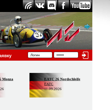
аявку
6 Monza
EATC 26 Nordschleife
EATC
026
11.09.2026