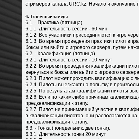
стримеров канала URC.kz. Начало и окончание
6. Гоночные заезды
6.1. - Практика (пятница)
6.1.1. Длительность сессии - 60 мин.
6.1.2. Все участники присоединяются к игре чере
6.1.3. Во время проведения практики пилот впр
боксы или выйти с игрового сервера, путем наж
6.2. - Квалификация (пятница)
6.2.1. Длительность сессии - 10 минут.
6.2.2. Во время проведения квалификации пило
вернуться в боксы или выйти с игрового сервер
6.2.3. Пилот может проходить квалификацию с 
6.2.4. Пилоты выезжают на попытку в произволь
6.2.5. По результатам квалификации пилоты выс
6.2.6. Если по каким-либо причинам квалифика
предквалификации к этапу.
6.2.7. Пилот, не принимавший участия в квалифи
в квалификации пилотов, они располагаются на 
предквалификации к этапу.
6.3. - Гонка (понедельник, две гонки).
6.3.1. Длительность гонки 20 минут