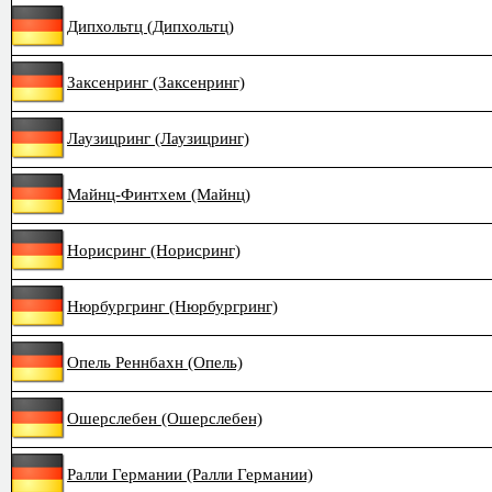
Дипхольтц (Дипхольтц)
Заксенринг (Заксенринг)
Лаузицринг (Лаузицринг)
Майнц-Финтхем (Майнц)
Норисринг (Норисринг)
Нюрбургринг (Нюрбургринг)
Опель Реннбахн (Опель)
Ошерслебен (Ошерслебен)
Ралли Германии (Ралли Германии)