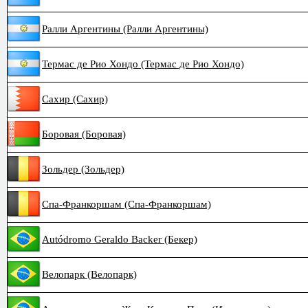
Ралли Аргентины (Ралли Аргентины)
Термас де Рио Хондо (Термас де Рио Хондо)
Сахир (Сахир)
Боровая (Боровая)
Зольдер (Зольдер)
Спа-Франкоршам (Спа-Франкоршам)
Autódromo Geraldo Backer (Бекер)
Велопарк (Велопарк)