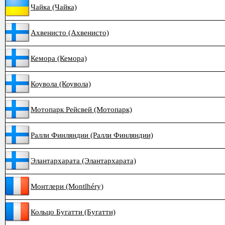
Чайка (Чайка)
Ахвенисто (Ахвенисто)
Кемора (Кемора)
Коувола (Коувола)
Мотопарк Рейсвей (Мотопарк)
Ралли Финляндии (Ралли Финляндии)
Элантархарата (Элантархарата)
Монтлери (Montlhéry)
Кольцо Бугатти (Бугатти)