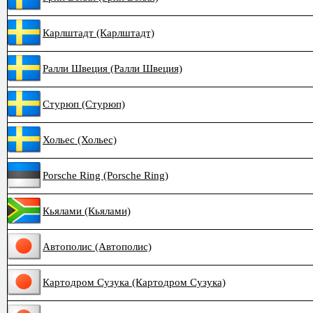
Карлштадт (Карлштадт)
Ралли Швеция (Ралли Швеция)
Стурюп (Стурюп)
Хольес (Хольес)
Porsche Ring (Porsche Ring)
Кьялами (Кьялами)
Автополис (Автополис)
Картодром Сузука (Картодром Сузука)