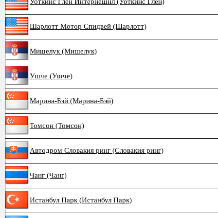
Уоткинс Глен Интернешнл (Уоткинс Глен)
Шарлотт Мотор Спидвей (Шарлотт)
Мишелук (Мишелук)
Ушче (Ушче)
Марина-Бэй (Марина-Бэй)
Томсон (Томсон)
Автодром Словакия ринг (Словакия ринг)
Чанг (Чанг)
Истанбул Парк (Истанбул Парк)