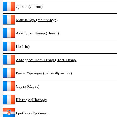
Дижон (Дижон)
Маньи-Кур (Маньи-Кур)
Автодром Невер (Невер)
По (По)
Автодром Поль Рикар (Поль Рикар)
Ралли Франции (Ралли Франции)
Сартэ (Сартэ)
Шатору (Шатору)
Гробник (Гробник)