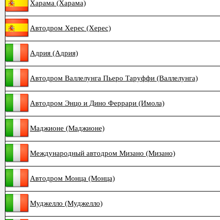
Харама (Харама)
Автодром Херес (Херес)
Адрия (Адрия)
Автодром Валлелунга Пьеро Таруффи (Валлелунга)
Автодром Энцо и Дино Феррари (Имола)
Маджионе (Маджионе)
Международный автодром Мизано (Мизано)
Автодром Монца (Монца)
Муджелло (Муджелло)