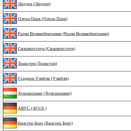
Лидден (Лидден)
Олтон Парк (Олтон Парк)
Ралли Великобритании (Ралли Великобритании)
Сильверстоун (Сильверстоун)
Тракстон (Тракстон)
Стадион Уэмбли (Уэмбли)
Хунгароринг (Хунгароринг)
АВУС (AVUS )
Билстер Берг (Билстер Берг)