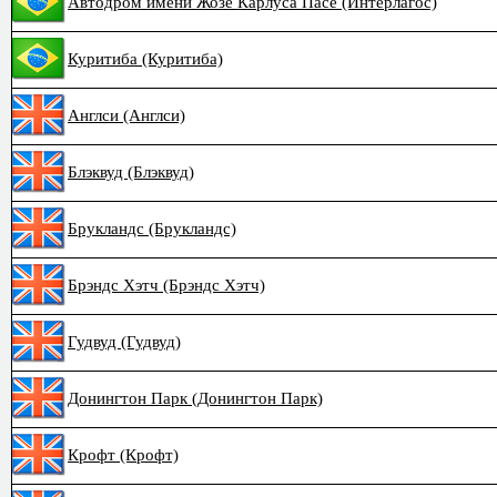
Автодром имени Жозе Карлуса Пасе (Интерлагос)
Куритиба (Куритиба)
Англси (Англси)
Блэквуд (Блэквуд)
Брукландс (Брукландс)
Брэндс Хэтч (Брэндс Хэтч)
Гудвуд (Гудвуд)
Донингтон Парк (Донингтон Парк)
Крофт (Крофт)