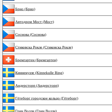
Брно (Брно)
Автодром Мост (Мост)
Соснова (Соснова)
Стиковска Рокле (Стиковска Рокле)
Бремгартен (Бремгартен)
Киннекулле (Kinnekulle Ring)
Андерсторп (Андерсторп)
Гётеборг городское кольцо (Гётеборг)
Грин Волли (Грин Волли)