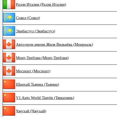
Ралли Италии (Ралли Италии)
Сокол (Сокол)
Экибастуз (Экибастуз)
Автодром имени Жиля Вильнёва (Монреаль)
Монт-Треблан (Монт-Треблан)
Моспорт (Моспорт)
Шанхай Тьянма (Тьянма)
V1 Auto World Tianjin (Тяньцзинь)
Чжухай (Чжухай)