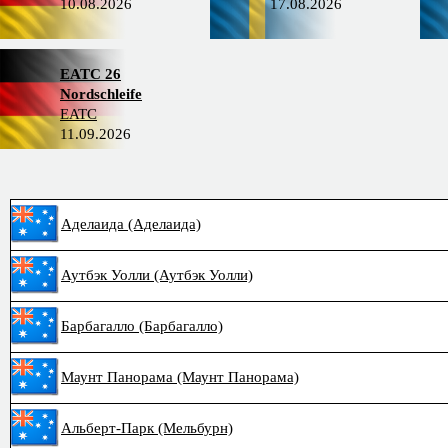
10.08.2026
17.08.2026
EATC 26
Nordschleife
EATC
11.09.2026
Аделаида (Аделаида)
Аутбэк Уолли (Аутбэк Уолли)
Барбагалло (Барбагалло)
Маунт Панорама (Маунт Панорама)
Альберт-Парк (Мельбурн)