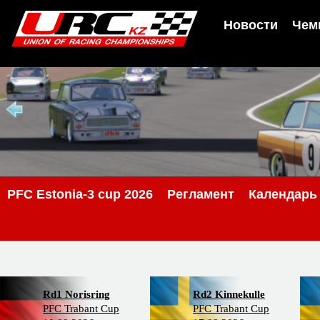
Новости
Чем
PFС Estonia-3 cup 2026
Регламент
Календарь
Rd1 Norisring
Rd2 Kinnekulle
PFC Trabant Cup
PFC Trabant Cup