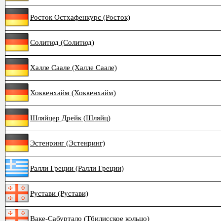
Росток Остхафенкурс (Росток)
Солитюд (Солитюд)
Халле Саале (Халле Саале)
Хоккенхайм (Хоккенхайм)
Шляйцер Дрейк (Шляйц)
Эстенринг (Эстенринг)
Ралли Греции (Ралли Греции)
Рустави (Рустави)
Ваке-Сабуртало (Тбилисское кольцо)