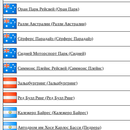
Оран Парк Рейсвей (Оран Парк)
Ралли Австралии (Ралли Австралии)
Сёрферс Парадайз (Сёрферс Парадайз)
Сидней Моторспорт Парк (Сидней)
Симмонс Плейнс Рейсвей (Симмонс Плейнс)
Зальцбургринг (Зальцбургринг)
Ред Булл Ринг (Ред Булл Ринг)
Калежеро Байрес (Калежеро Байрес)
Автодром им Хосе Карлос Басси (Педрера)