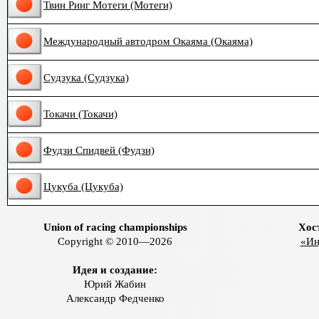
Твин Ринг Мотеги (Мотеги)
Международный автодром Окаяма (Окаяма)
Судзука (Судзука)
Токачи (Токачи)
Фудзи Спидвей (Фудзи)
Цукуба (Цукуба)
Union of racing championships
Хос
Copyright © 2010—2026
«Ин
Идея и создание:
Юрий Жабин
Александр Федченко