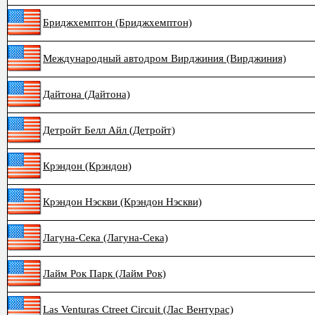
Бриджхемптон (Бриджхемптон)
Международный автодром Вирджиния (Вирджиния)
Дайтона (Дайтона)
Детройт Белл Айл (Детройт)
Крэндон (Крэндон)
Крэндон Нэскви (Крэндон Нэскви)
Лагуна-Сека (Лагуна-Сека)
Лайм Рок Парк (Лайм Рок)
Las Venturas Ctreet Circuit (Лас Вентурас)