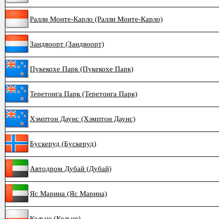
Ралли Монте-Карло (Ралли Монте-Карло)
Зандвоорт (Зандвоорт)
Пукекохе Парк (Пукекохе Парк)
Теретонга Парк (Теретонга Парк)
Хэмптон Даунс (Хэмптон Даунс)
Бускеруд (Бускеруд)
Автодром Дубай (Дубай)
Яс Марина (Яс Марина)
Кельце (Кельце)