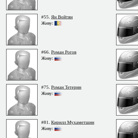
#55.
Ян Войтян
Живу:
#66.
Роман Рогов
Живу:
#75.
Роман Тетерин
Живу:
#81.
Кирилл Мухаметшин
Живу: