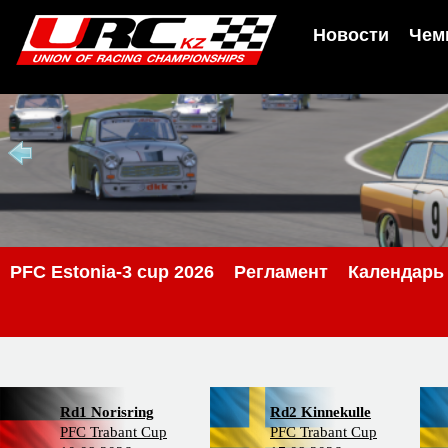
Новости
Чем
PFС Estonia-3 cup 2026
Регламент
Календарь
Rd1 Norisring
Rd2 Kinnekulle
PFC Trabant Cup
PFC Trabant Cup