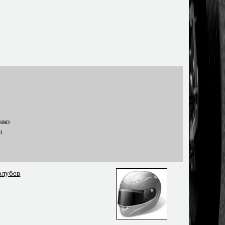
нко
о
олубев