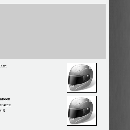
белс
акеев
гожск
006