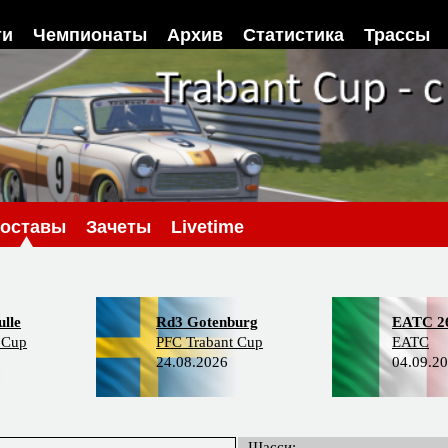
ти
Чемпионаты
Архив
Статистика
Трассы
оставы
Зачеты
Livetime
lle
Rd3 Gotenburg
EATC 2
 Cup
PFC Trabant Cup
EATC
24.08.2026
04.09.2
Шасси: -