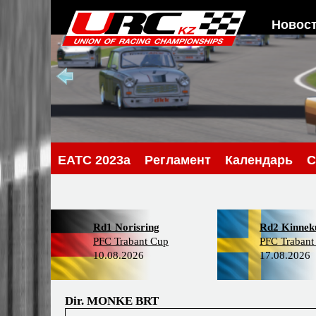
Новос
EATC 2023a
Регламент
Календарь
С
Rd1 Norisring
Rd2 Kinneku
PFC Trabant Cup
PFC Trabant
10.08.2026
17.08.2026
Dir. MONKE BRT