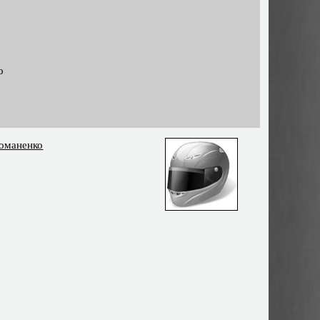
о
оманенко