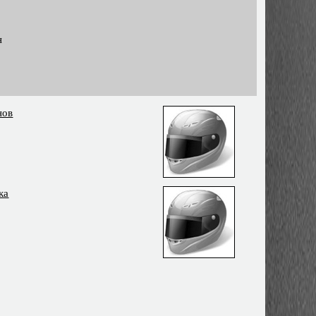
н
нов
ка