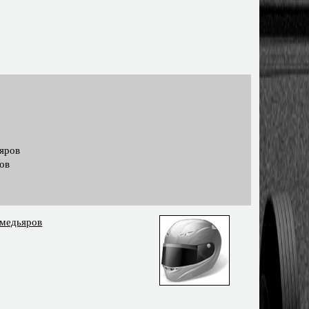
яров
ов
медьяров