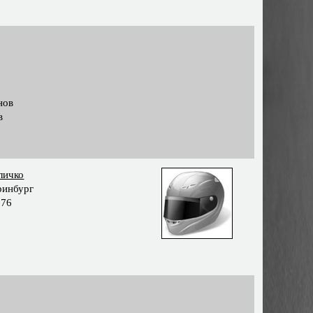
нов
в
личко
ринбург
976