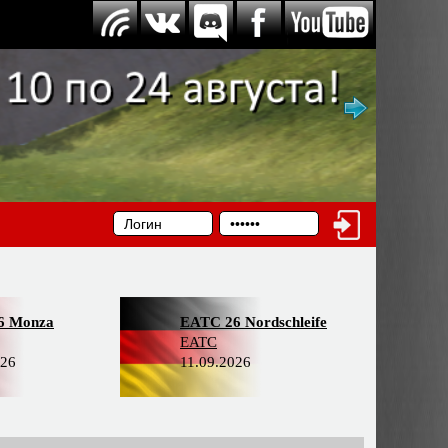
6 Monza
EATC 26 Nordschleife
EATC
026
11.09.2026